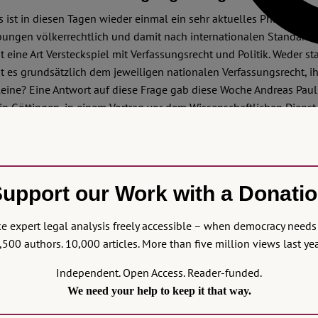
 ist in diesen Tagen wieder einmal ein sehr aktuelles Phänomen,
bungen völkerrechtlich und damit nach internationalen Standards 
 eine Art Versteckspiel mit Verfassungsrecht und Politik. Weder sta
t es grundsätzlich dem jeweiligen nationalen Verfassungsrecht, ih
leine? Eine Antwort auf diese Frage gab diese Woche Andreas Paulu
in Göttingen, in einem Vortrag vor dem Wissenschaftlichen Dienst
upport our Work with a Donati
 expert legal analysis freely accessible – when democracy needs 
,500 authors. 10,000 articles. More than five million views last yea
Independent. Open Access. Reader-funded.
We need your help to keep it that way.