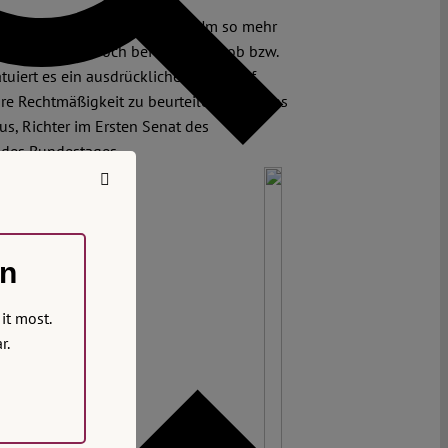
 und das nicht nur in Europa. Um so mehr
zu bewerten. Doch bei der Frage, ob bzw.
tuiert es ein ausdrückliches Recht auf
re Rechtmäßigkeit zu beurteilen. Lässt uns
s, Richter im Ersten Senat des
 des Bundestages.
on
it most.
r.