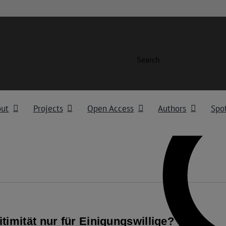
Search
out
Projects
Open Access
Authors
Spot
timität nur für Einigungswillige?