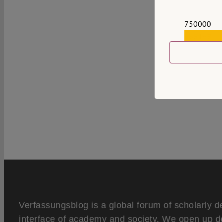
750000
559159
Verfassungsblog is a global forum of scholarly d
interface of academy and society. We open up d