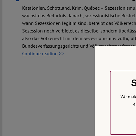
Katalonien, Schottland, Krim, Québec – Sezessionismus
wächst das Bedürfnis danach, sezessionistische Bestre
wann Sezessionen legitim sind, betreibt das Völkerrecht
Sezession noch verbietet es dieselbe, sondern überläss
also das Völkerrecht mit dem Sezessionismus völlig al
Bundesverfassungsgerichts und Völkerrechtsprofessor 
Continue reading >>
S
We make
4