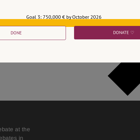
Goal 3: 750,000 € by October 2026
DONATE ♡
DONE
ebate at the
ebates in