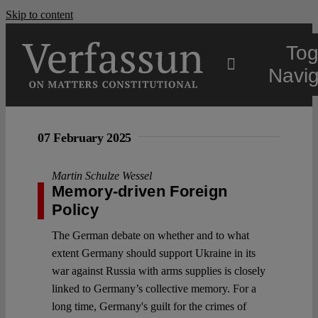
Skip to content
Tog
Navig
Main
07 February 2025
About
Martin Schulze Wessel
Memory-driven Foreign
Policy
Projects
The German debate on whether and to what
extent Germany should support Ukraine in its
Open Access
war against Russia with arms supplies is closely
linked to Germany’s collective memory. For a
long time, Germany's guilt for the crimes of
Authors