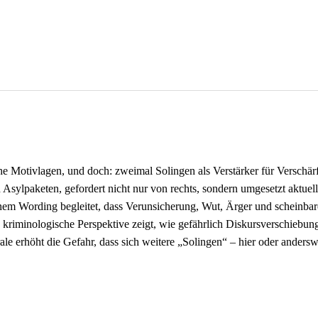
he Motivlagen, und doch: zweimal Solingen als Verstärker für Verschä
 Asylpaketen, gefordert nicht nur von rechts, sondern umgesetzt aktue
m Wording begleitet, dass Verunsicherung, Wut, Ärger und scheinbare H
d kriminologische Perspektive zeigt, wie gefährlich Diskursverschiebun
rale erhöht die Gefahr, dass sich weitere „Solingen“ – hier oder anders