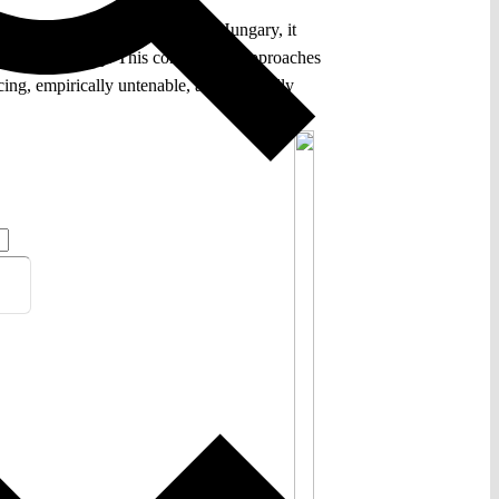
 2026 judgment in Commission v Hungary, it
 European society. This contribution approaches
ing, empirically untenable, and politically