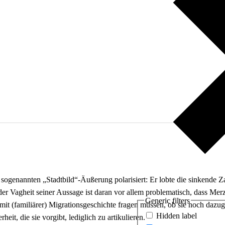
sogenannten „Stadtbild“-Äußerung polarisiert: Er lobte die sinkende Zah
er Vagheit seiner Aussage ist daran vor allem problematisch, dass Merz
Generic filters
 mit (familiärer) Migrationsgeschichte fragen müssen, ob sie noch dazu
Hidden label
eit, die sie vorgibt, lediglich zu artikulieren.