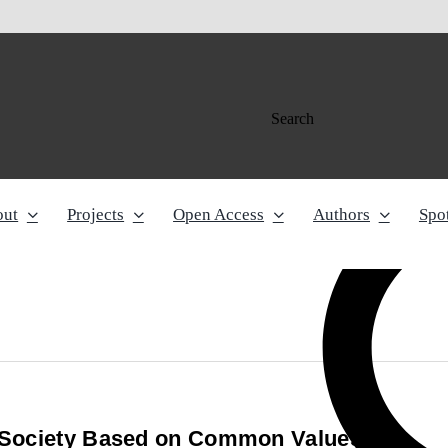
Search
out
Projects
Open Access
Authors
Spot
 Society Based on Common Values