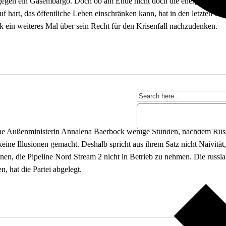
gen ein Gasembargo. Doch ob am Ende nicht doch die energierechtliche
uf hart, das öffentliche Leben einschränken kann, hat in den letzten be
 ein weiteres Mal über sein Recht für den Krisenfall nachzudenken.
grüne Außenministerin Annalena Baerbock wenige Stunden, nachdem Rus
 keine Illusionen gemacht. Deshalb spricht aus ihrem Satz nicht Naivitä
n, die Pipeline Nord Stream 2 nicht in Betrieb zu nehmen. Die russl
, hat die Partei abgelegt.