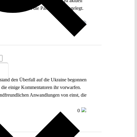
 Notfallkaskade greifen muss, ist aktuell
iden Jahren schon die Pandemie offengelegt.
0
sland den Überfall auf die Ukraine begonnen
t, die einige Kommentatoren ihr vorwarfen.
andfreundlichen Anwandlungen von einst, die
0