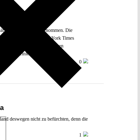
spät aber umfassend übernommen. Die
leichentags titelte die New York Times
gar nicht, er tangiert weder ihren
tspolitik einleitet.
0
pa
land deswegen nicht zu befürchten, denn die
1