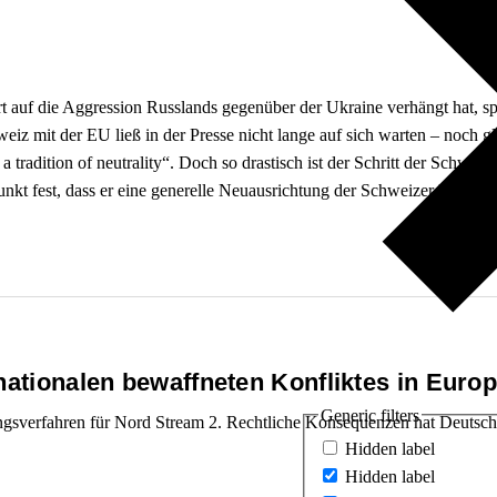
t auf die Aggression Russlands gegenüber der Ukraine verhängt hat, 
eiz mit der EU ließ in der Presse nicht lange auf sich warten – noch g
 a tradition of neutrality“. Doch so drastisch ist der Schritt der Schweiz 
unkt fest, dass er eine generelle Neuausrichtung der Schweizer Neutralitä
nationalen bewaffneten Konfliktes in Euro
Generic filters
ungsverfahren für Nord Stream 2. Rechtliche Konsequenzen hat Deutsch
Hidden label
Hidden label