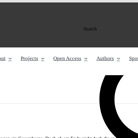
Search
out
Projects
Open Access
Authors
Spot