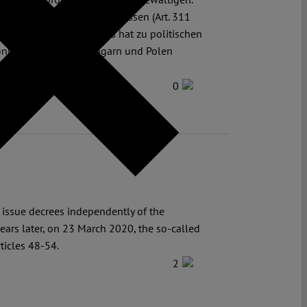
liedstaaten ratifizieren müssen (Art. 311
 zustimmen wollen. Dies hat zu politischen
önne „das Veto von Ungarn und Polen
0
o issue decrees independently of the
years later, on 23 March 2020, the so-called
ticles 48-54.
2