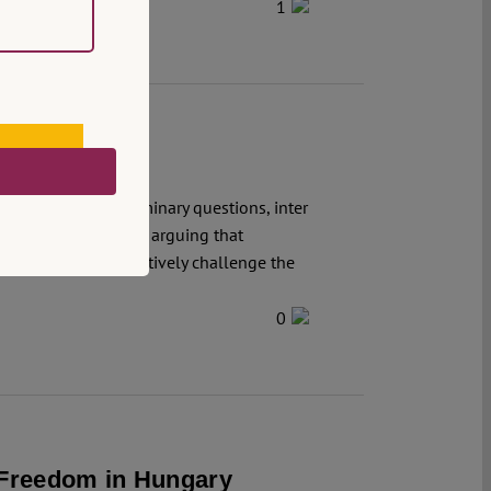
1
rt of Justice preliminary questions, inter
illegal, essentially arguing that
 other means to effectively challenge the
0
c Freedom in Hungary