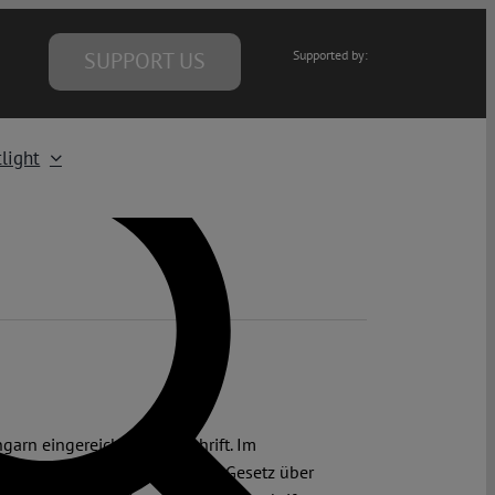
SUPPORT US
Supported by:
light
arn eingereichte Klageschrift. Im
lament in 2021 verabschiedete Gesetz über