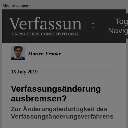
Skip to content
Tog
Navig
Main
Marten Franke
About
15 July 2019
Projects
Verfassungsänderung
ausbremsen?
Open Access
Zur Änderungsbedürftigkeit des
Verfassungsänderungsverfahrens
Authors