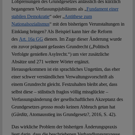
Lobpreisungen des Grundgesetzes anlässlich des kürzlich
begangenen Verfassungsjubiläums als „
Fundament einer
stabilen Demokratie
“ oder „
Antithese zum
Nationalsozialismus
“ mit den bisherigen Verunstaltungen in
Einklang bringen? Als Beispiel kann hier die Reform
des
Art. 16a GG
dienen. Im Zuge dieser Änderung wurde
ein zuvor prägnant gefasstes Grundrecht („Politisch
Verfolgte genießen Asylrecht.“) um vier zusätzliche
Absätze und 271 weitere Wörter ergänzt.
Herausgekommen ist ein sprachliches Ungetüm, das eher
einer schwer verständlichen Verwaltungsvorschrift als
einem Grundrecht gleicht. Festzuhalten bleibt aber, dass
selbst diese – stilistisch fraglos völlig missglückte –
Verfassungsänderung der gesellschaftlichen Akzeptanz des
Grundgesetzes
grosso modo
keinen Abbruch getan hat
(
Gärditz
, Atomausstieg ins Grundgesetz?, 2016, S. 42).
Das wirkliche Problem der bisherigen Änderungspraxis
liegt darin, dass die beschriebenen Verhandlungsprozesse