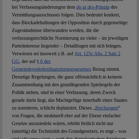
bei Verfassungsänderungen dem
do ut des
-Prinzip
des
Vermittlungsausschusses folgen. Dies bedeutet konkret,
dass Blockadehaltungen der Opposition durch gegenseitige
Zugeständnisse überwunden werden, die die
verfassungsrechtliche Normierung zu vieler ‒ im jeweiligen
Parteiinteresse liegender ‒ Detailfragen mit sich bringen.
Verwiesen sei insoweit z.B. auf
Art. 125c Abs. 2 Satz 2
GG
, der auf
§ 6 des
Gemeindeverkehrsfinanzierungsgesetzes
Bezug nimmt.
Derartige Regelungen, die ganz offensichtlich in keinem
Zusammenhang mit den grundlegenden Spielregeln der
Politik stehen, sind in einer Verfassung, deren Zweck
gerade darin liegt, das Machtgefüge innerhalb eines Staates
zu normieren, schlicht deplatziert. Dieses „
Hochzonen
“
von Fragen, die strukturell eher auf der Ebene einfacher
Gesetze anzusiedeln wären, erhöht freilich nicht nur
(unnötig) die Technizität des Grundgesetzes, es engt – was
viel schwerer wiegt − auch den demokratischen Spielraum