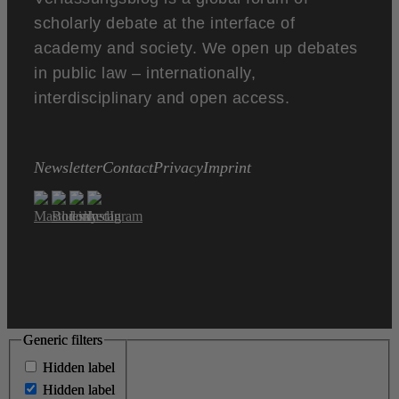
scholarly debate at the interface of
academy and society. We open up debates
in public law – internationally,
interdisciplinary and open access.
Newsletter
Contact
Privacy
Imprint
Generic filters
Generic filters
Hidden label
Hidden label
Hidden label
Hidden label