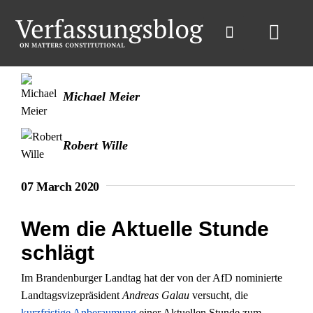
Skip
to
Toggl
content
Navig
Michael Meier
Robert Wille
07 March 2020
Wem die Aktuelle Stunde
schlägt
Im Brandenburger Landtag hat der von der AfD nominierte
Landtagsvizepräsident
Andreas Galau
versucht, die
kurzfristige Anberaumung
einer Aktuellen Stunde zum