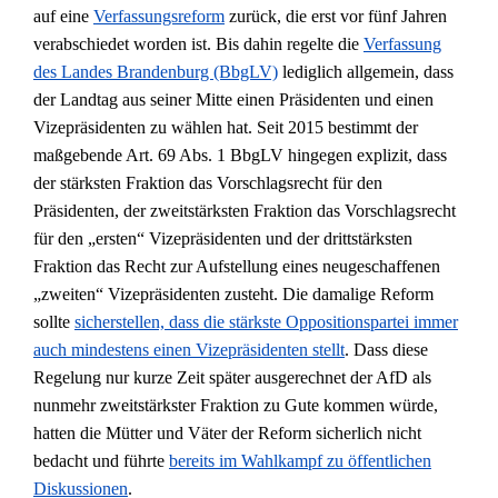
auf eine
Verfassungsreform
zurück, die erst vor fünf Jahren
verabschiedet worden ist. Bis dahin regelte die
Verfassung
des Landes Brandenburg (BbgLV)
lediglich allgemein, dass
der Landtag aus seiner Mitte einen Präsidenten und einen
Vizepräsidenten zu wählen hat. Seit 2015 bestimmt der
maßgebende Art. 69 Abs. 1 BbgLV hingegen explizit, dass
der stärksten Fraktion das Vorschlagsrecht für den
Präsidenten, der zweitstärksten Fraktion das Vorschlagsrecht
für den „ersten“ Vizepräsidenten und der drittstärksten
Fraktion das Recht zur Aufstellung eines neugeschaffenen
„zweiten“ Vizepräsidenten zusteht. Die damalige Reform
sollte
sicherstellen, dass die stärkste Oppositionspartei immer
auch mindestens einen Vizepräsidenten stellt
. Dass diese
Regelung nur kurze Zeit später ausgerechnet der AfD als
nunmehr zweitstärkster Fraktion zu Gute kommen würde,
hatten die Mütter und Väter der Reform sicherlich nicht
bedacht und führte
bereits im Wahlkampf zu öffentlichen
Diskussionen
.