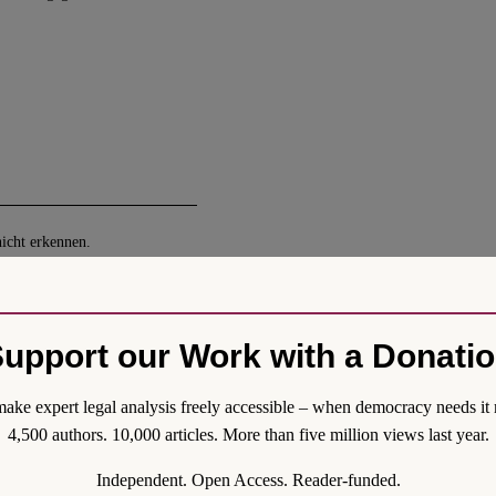
nicht erkennen.
g als “Teil 2” zu einem
 für den ersten Artikel zur
upport our Work with a Donati
erk und weniger Poesie.
 wie Sie es nennen:
ake expert legal analysis freely accessible – when democracy needs it 
chtswidrigkeit einer
4,500 authors. 10,000 articles. More than five million views last year.
en Sie das doch anhand
Independent. Open Access. Reader-funded.
stimmungen.