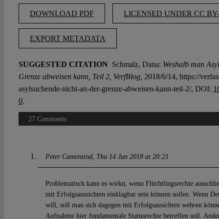
DOWNLOAD PDF
LICENSED UNDER CC BY-
EXPORT METADATA
SUGGESTED CITATION
Schmalz, Dana:
Weshalb man Asyls
Grenze abweisen kann, Teil 2, VerfBlog,
2018/6/14, https://verf
asylsuchende-nicht-an-der-grenze-abweisen-kann-teil-2/, DOI:
1
0
.
27 Comments
Peter Camenzind
Thu 14 Jun 2018 at 20:21
Problematisch kann es wirkn, wenn Flüchtlingsrechte ausschlie
mit Erfolgsaussichten einklagbar sein können sollen. Wenn D
will, soll man sich dagegen mit Erfolgsausichten wehren könn
Aufnahme hier fundamentale Statusrechte betreffen soll. And