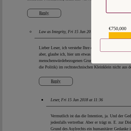
Reply
€750,000
Law as Integrity
Fri 15 Jun 2018 at 11:16
€559,159
Lieber Leser, ich verstehe Ihre dogmatische Unzufriede
aber, glaube ich, hier um etwas anderes: um die normat
menschenwürdebezogenen Grundlagen humanitärer Flücht
die Politik) im rechtstechnischen Kleinklein nicht aus 
Reply
Leser
Fri 15 Jun 2018 at 11:36
Vermutlich ist das die Intention, ja. Und der Ge
jedenfalls vertretbar. Aber er trägt m. E. zur Dis
Grund des Asylrechts ein humanitärer Gedanke ist