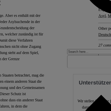
2
Explore 
. Aber es enthält mit der
Asyl
,
M
Jeder Asylsuchende in der
rundentscheidung der
Other po
n, welcher zuständig ist für
Deutsch
Damit diese Verfahren
27 com
Menschen nicht ohne Zugang
ung steht auf dem Spiel,
an der Grenze
 Staaten betrachtet, mag die
en einem anderen Staat die
Unterstützen
rdnung und des Gemeinsamen
Dieser Schutz ist
hne dass ein anderer Staat
Wir stellen fundierte
fahren, in dem die
dann, wenn die De