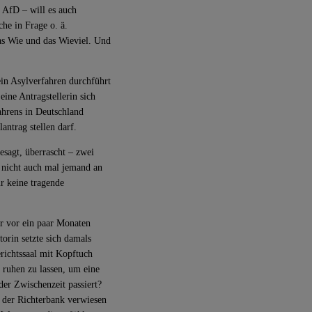
 AfD – will es auch
lche in Frage o. ä.
as Wie und das Wieviel. Und
ein Asylverfahren durchführt
eine Antragstellerin sich
ahrens in Deutschland
antrag stellen darf.
sagt, überrascht – zwei
 nicht auch mal jemand an
ür keine tragende
er vor ein paar Monaten
orin setzte sich damals
richtssaal mit Kopftuch
r ruhen zu lassen, um eine
der Zwischenzeit passiert?
 der Richterbank verwiesen