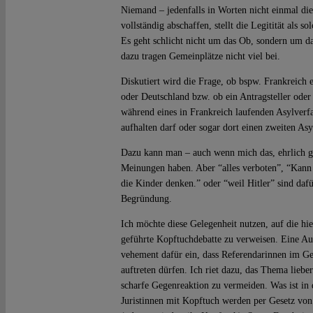
Niemand – jedenfalls in Worten nicht einmal die
vollständig abschaffen, stellt die Legitität als so
Es geht schlicht nicht um das Ob, sondern um d
dazu tragen Gemeinplätze nicht viel bei.
Diskutiert wird die Frage, ob bspw. Frankreich 
oder Deutschland bzw. ob ein Antragsteller oder 
während eines in Frankreich laufenden Asylverf
aufhalten darf oder sogar dort einen zweiten Asyl
Dazu kann man – auch wenn mich das, ehrlich ge
Meinungen haben. Aber “alles verboten”, “Kann
die Kinder denken.” oder “weil Hitler” sind daf
Begründung.
Ich möchte diese Gelegenheit nutzen, auf die hi
geführte Kopftuchdebatte zu verweisen. Eine Aut
vehement dafür ein, dass Referendarinnen im Ge
auftreten dürfen. Ich riet dazu, das Thema liebe
scharfe Gegenreaktion zu vermeiden. Was ist in 
Juristinnen mit Kopftuch werden per Gesetz von