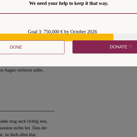
We need your help to keep it that way.
Goal 3: 750,000 € by October 2026
DONATE ♡
DONE
nheit, Frau Schmalz geht es
iven, moralischen,
lingspolitik, die man (v.a.
den Augen verlieren sollte…
danke mag auch richtig sein,
kussion nichts bei. Dass der
, ist doch allen klar.