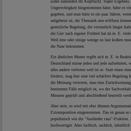
(oder zumindest ihr Kopftuch). Super Ergebnis
Ungerechtigkeit hingenommen hätte, hätte es viel
gegeben, und man hätte in ein paar Jahren, we
aufgeheizt ist, die Thematik neu eröffnen könne
gesetzliche Regelung, die vermutlich länger hal
die Gier nach eigener Freiheit hat da m. E. viele
Weil eine oder einige wenige zu laut krähen muss
die Nase bekommen.
Ein ähnliches Muster ergibt sich m. E. in Reakt
Deutschland müsse jeden und jede aufnehmen, w
alles andere verboten weil ist so. Statt einen s
fördern, mag hier eine viel schärfere Regelun
die Meinung vertreten, dass eine Zurückweisung
bestimmte Fälle möglich ist, wo der Sachverhalt
Minuten geprüft und abschließend beurteilt wer
Aber nein, es wird mit eher dünnen Argumentati
Extremposition eingenommen. Das ist genau so ra
populistisch wie die “Ausländer raus”-Fraktion. 
hochwertiger. Aber fachlich, sachlich, inhaltlic