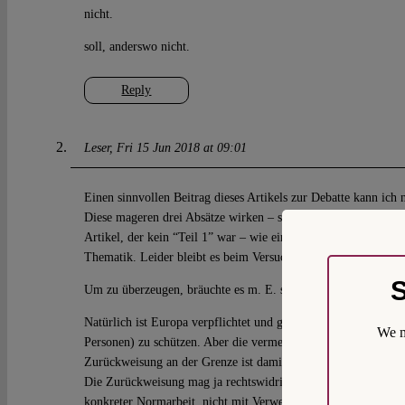
nicht.
soll, anderswo nicht.
Reply
Leser
Fri 15 Jun 2018 at 09:01
Einen sinnvollen Beitrag dieses Artikels zur Debatte kann ich 
Diese mageren drei Absätze wirken – schon durch die Betitelun
Artikel, der kein “Teil 1” war – wie ein Rechtfertigungsversuch
Thematik. Leider bleibt es beim Versuch.
S
Um zu überzeugen, bräuchte es m. E. stattdessen mehr Handw
Natürlich ist Europa verpflichtet und gewillt, Menschen (oder
We m
Personen) zu schützen. Aber die vermeintliche kategorische Re
Zurückweisung an der Grenze ist damit noch nicht begründet.
Die Zurückweisung mag ja rechtswidrig sein: Aber bitte beleg
konkreter Normarbeit, nicht mit Verweis auf abstrake Zielbe