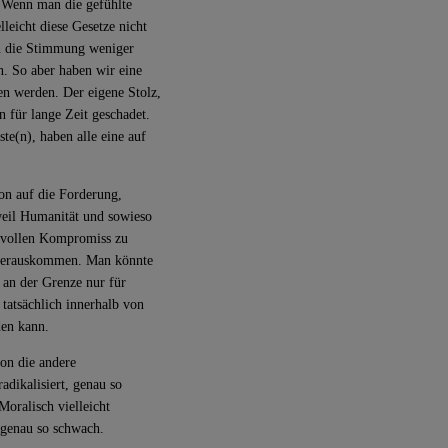
. Wenn man die gefühlte
leicht diese Gesetze nicht
nn die Stimmung weniger
n. So aber haben wir eine
ten werden. Der eigene Stolz,
n für lange Zeit geschadet.
te(n), haben alle eine auf
ion auf die Forderung,
eil Humanität und sowieso
innvollen Kompromiss zu
g herauskommen. Man könnte
 an der Grenze nur für
 tatsächlich innerhalb von
den kann.
on die andere
dikalisiert, genau so
Moralisch vielleicht
h genau so schwach.