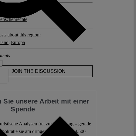
posts related to this:
enschenrechte
sts about this region:
land
,
Europa
ments
JOIN THE DISCUSSION
 Sie unsere Arbeit mit einer
Spende
 juristische Analysen frei zur Verfügung – gerade
mokratie sie am dringendsten braucht. 4.500