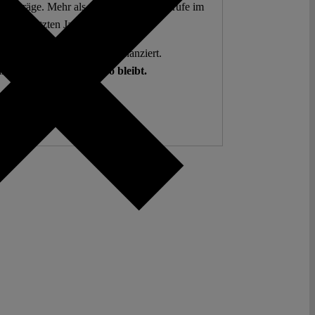
 Beiträge. Mehr als fünf Millionen Aufrufe im
letzten Jahr.
g. Open Access. Spendenfinanziert.
hlen auf Sie, damit es so bleibt.
Spenden ♡