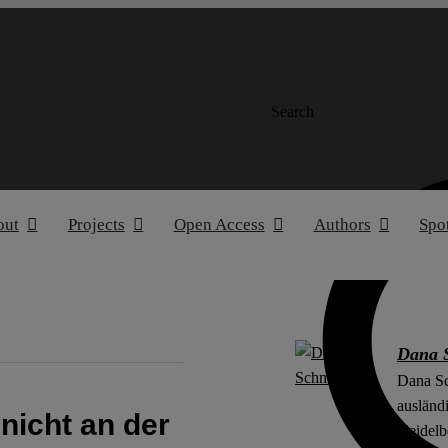
Search
out
Projects
Open Access
Authors
Spo
Dana 
Dana Sc
ausländ
icht an der
Heidelb