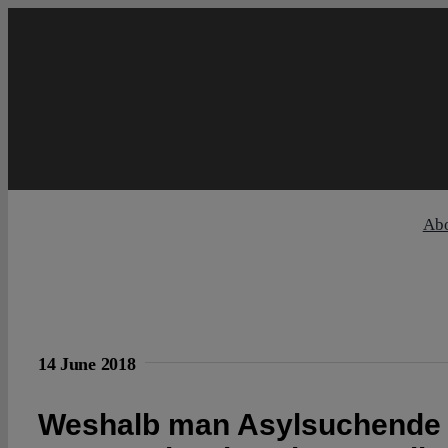
Skip
to
content
Ab
14 June 2018
Weshalb man Asylsuchende n