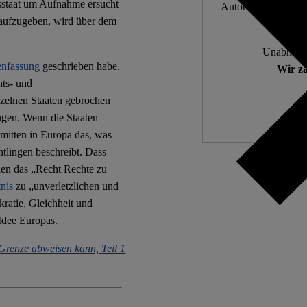
dsstaat um Aufnahme ersucht
Autor:innen. 10.000
 aufzugeben, wird über dem
Unabhängi
nfassung
geschrieben habe.
Wir zä
hts- und
zelnen Staaten gebrochen
ngen. Wenn die Staaten
 mitten in Europa das, was
htlingen beschreibt. Dass
nen das „Recht Rechte zu
nis
zu „unverletzlichen und
ratie, Gleichheit und
 Idee Europas.
Grenze abweisen kann, Teil 1