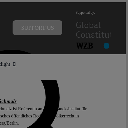
Supported by:
SUPPORT US
tlight
Schmalz
hmalz ist Referentin am Max-Planck-Institut für
isches öffentliches Recht und Völkerrecht in
erg/Berlin.