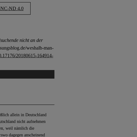
NC-ND 4.0
uchende nicht an der
assungsblog.de/weshalb-man-
0.17176/20180615-164914-
ßlich allein in Deutschland
eutschland nicht aufnehmen
en, weil nämlich die
erswo dagegen anscheinend