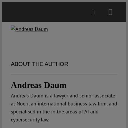
Skip
to
Toggl
content
Navig
Main
About
ABOUT THE AUTHOR
Projects
Andreas Daum
Open Access
Andreas Daum is a lawyer and senior associate
at Noerr, an international business law firm, and
Authors
specialised in the in the areas of AI and
cybersecurity law.
Spotlight