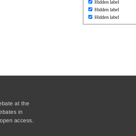
Hidden label
Hidden label
Hidden label
ebate at the
ebates in
d open access.