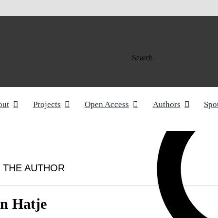
Search
out
Projects
Open Access
Authors
Spo
 THE AUTHOR
n Hatje