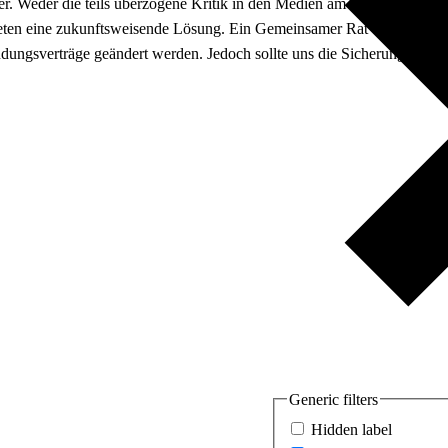
iter. Weder die teils überzogene Kritik in den Medien am BVerfG noch 
ieten eine zukunftsweisende Lösung. Ein Gemeinsamer Rat der oberste
ungsverträge geändert werden. Jedoch sollte uns die Sicherung des Re
Generic filters
Hidden label