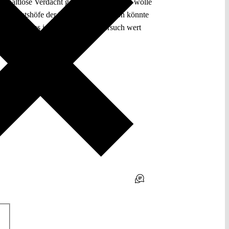
der haltlose Verdacht gegen den EuGH, er wolle
n Gerichtshöfe der Europäischen Union könnte
chtsfriedens in der EU diesen Versuch wert