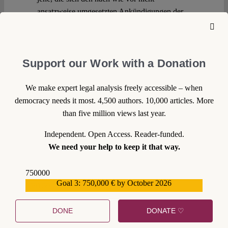
ansatzweise umgesetzten Ankündigungen der
Ampel zum Trotz auf ihre Weise engagieren,
die Verkehrswende mitzugestalten? Nur
teilweise. Hohe Parkgebühren und eine
Support our Work with a Donation
Bemessung anhand der Fahrzeuglänge bleiben
möglich. Man muss es nur anders verpacken.
Continue reading >>
We make expert legal analysis freely accessible – when
democracy needs it most. 4,500 authors. 10,000 articles. More
than five million views last year.
Independent. Open Access. Reader-funded.
We need your help to keep it that way.
750000
Goal 3: 750,000 € by October 2026
559159
DONE
DONATE ♡