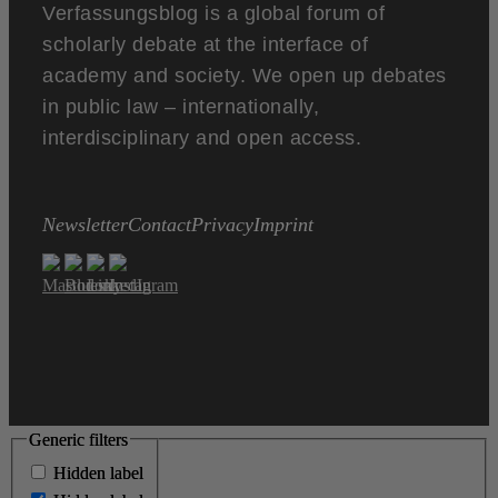
Verfassungsblog is a global forum of
scholarly debate at the interface of
academy and society. We open up debates
in public law – internationally,
interdisciplinary and open access.
Newsletter
Contact
Privacy
Imprint
Generic filters
Generic filters
Hidden label
Hidden label