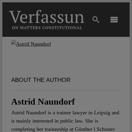
Skip
to
content
Toggl
Navig
Main
About
Projects
ABOUT THE AUTHOR
Open Access
Astrid Naundorf
Astrid Naundorf is a trainee lawyer in Leipzig and
Authors
is mainly interested in public law. She is
completing her traineeship at Günther l Schuster