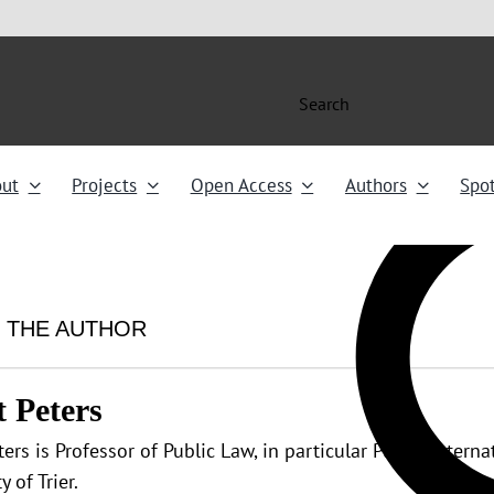
Search
ut
Projects
Open Access
Authors
Spot
 THE AUTHOR
t Peters
eters is Professor of Public Law, in particular Public Inter
y of Trier.