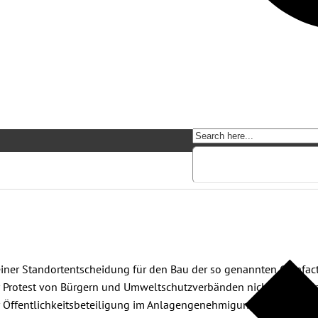
einer Standortentscheidung für den Bau der so genannten Gigafac
er Protest von Bürgern und Umweltschutzverbänden nicht ab. An di
r Öffentlichkeitsbeteiligung im Anlagengenehmigungsverfahren.