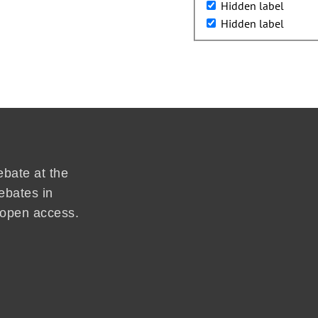
Hidden label
Hidden label
ebate at the
ebates in
d open access.