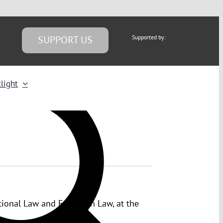
SUPPORT US
Supported by:
light
national Law and European Law, at the