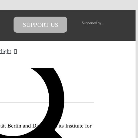
Supported by:
SUPPORT US
tlight
t Berlin and Director of its Institute for