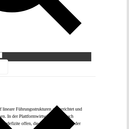
uf lineare Führungsstrukturen ausgerichtet und
n. In der Plattformwirtschaft, aber auch
urdefizite offen, die bis an die Anfänge der