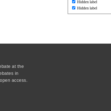
Hidden label
Hidden label
ebate at the
ebates in
d open access.