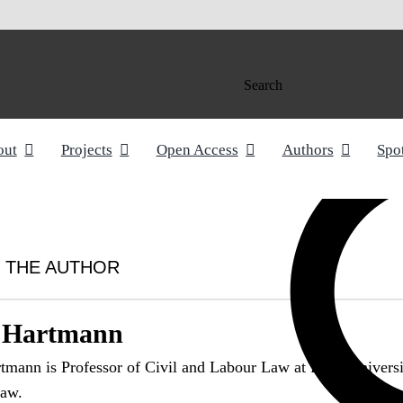
Search
out
Projects
Open Access
Authors
Spo
 THE AUTHOR
x Hartmann
tmann is Professor of Civil and Labour Law at Freie Universitä
aw.