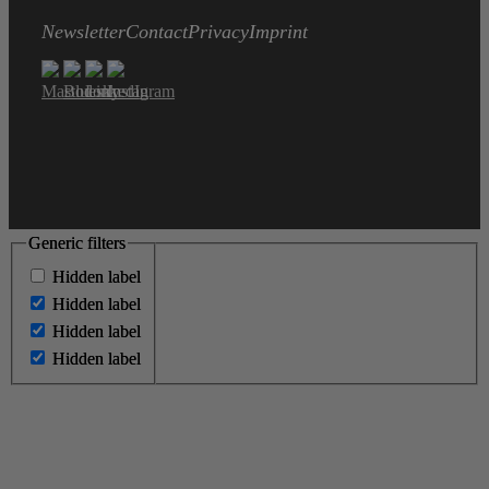
Newsletter
Contact
Privacy
Imprint
Generic filters
Generic filters
Hidden label
Hidden label
Hidden label
Hidden label
Hidden label
Hidden label
Hidden label
Hidden label