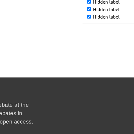
Hidden label
Hidden label
Hidden label
ebate at the
ebates in
d open access.