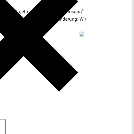
die aktuell geltende „Zustimmungslösung“
gumentiere für eine Perspektivänderung: Wir
 welchem Maße.