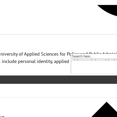
University of Applied Sciences for Police and Public Admi
include personal identity, applied ethics, and the ethical