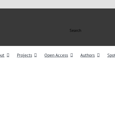
Search
out
Projects
Open Access
Authors
Spot