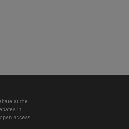
ebate at the
ebates in
d open access.