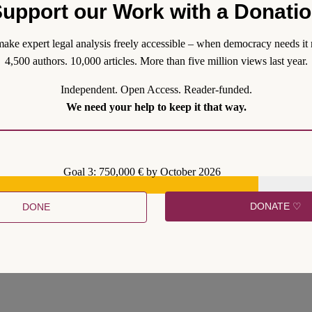
upport our Work with a Donati
wäschefälle werden in Finanzinstituten und Banken bereits großflächi
.S.d. EU-KI-Verordnung einzustufen und damit einer besonders strenge
ake expert legal analysis freely accessible – when democracy needs it 
tz von KI mit gravierenden Risiken automatisierter Fehlentscheidungen
4,500 authors. 10,000 articles. More than five million views last year.
drechtsumgehungen führen können. Eine staatliche Einhegung wäre d
Independent. Open Access. Reader-funded.
We need your help to keep it that way.
Goal 3: 750,000 € by October 2026
DONATE ♡
DONE