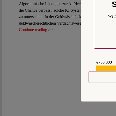
S
Algorithmische Lösungen zur Aufdeckung potenzieller Geld
die Chance verpasst, solche KI-Systeme als hochriskant i
We m
zu unterstellen. In der Geldwäschebekämpfung ist der Einsa
geldwäscherechtlichen Verdachtswesens zu massiven Grun
Continue reading >>
€750,000
€559,159