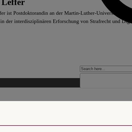
 Leffer
er ist Postdoktorandin an der Martin-Luther-Universität Hal
. in der interdisziplinären Erforschung von Strafrecht und Digi