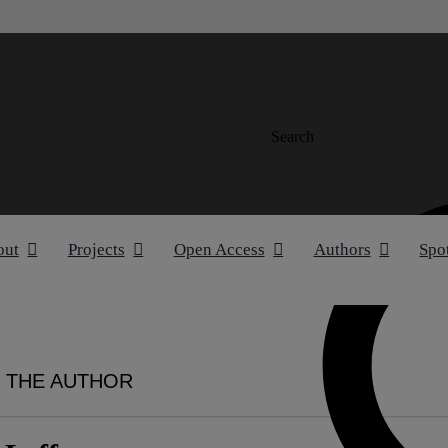
Search
out
Projects
Open Access
Authors
Spo
 THE AUTHOR