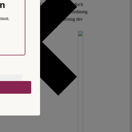
on
g eingesetzt. Der EU-Gesetzgeber hat jedoch
n Regulierung nach Art. 8 ff. EU-KI-Verordnung
most.
 verbunden, die durch die Privatisierung des
aher wünschenswert (gewesen).