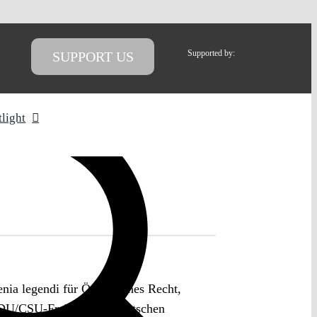
Supported by:
SUPPORT US
tlight
nia legendi für Öffentliches Recht,
er CDU/CSU-Fraktion im Deutschen