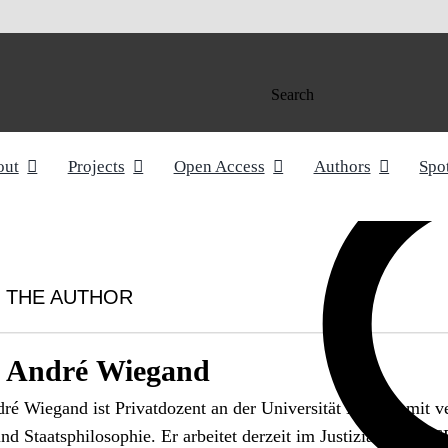
Search
out
Projects
Open Access
Authors
Spo
 THE AUTHOR
 André Wiegand
é Wiegand ist Privatdozent an der Universität Leipzig mit ve
nd Staatsphilosophie. Er arbeitet derzeit im Justiziariat d