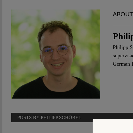
ABOUT
Phili
Philipp S
supervisi
German R
POSTS BY PHILIPP SCHÖBEL