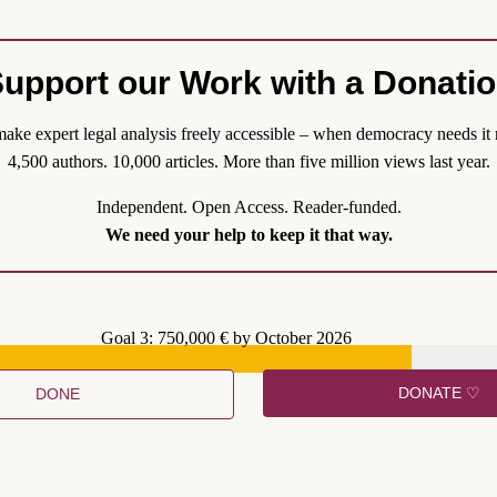
upport our Work with a Donati
ake expert legal analysis freely accessible – when democracy needs it 
hen mit Behinderungen. Viele von ihnen werden ihre Stimme am 23. Fe
4,500 authors. 10,000 articles. More than five million views last year.
okalen ist nicht barrierefrei. Dafür hat der UN-Fachausschuss für d
eit von Wahlunterlagen und Wahllokalen bundesländerübergreifend, ins
Independent. Open Access. Reader-funded.
Das ist noch immer nicht flächendeckend passiert.
We need your help to keep it that way.
Goal 3: 750,000 € by October 2026
DONATE ♡
DONE