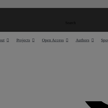
Search
out
Projects
Open Access
Authors
Spo