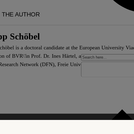
 THE AUTHOR
pp Schöbel
chöbel is a doctoral candidate at the European University Via
on of BVR\'in Prof. Dr. Ines Härtel, and a research associate 
esearch Network (DFN), Freie Universität Berlin.