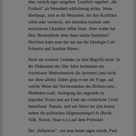
eher vorsich-tiger umgehen. Letztlich reguliert „die
Freiheit“ als Wesenheit schlichtweg nichts. Wenn
überhaupt, sind es die Menschen, die ihre Konflikte
offen oder versteckt, mit demokra-tischem oder
autoritärem Charakter selbst lösen. Aber woher hat
Herr Böckenförde denn dann solche Ansichten?
Herleiten kann man das nur aus der Ideologie Carl
Schmitts und Joachim Ritters.
Noch ein weiterer Gedanke zu dem Begriffs-streit: In
der Diskussion der 20er Jahre bestimmte ein
fruchtbarer Methodenstreit die Juristerei (und nicht
nur diese allein). Dabei ging es um die Frage, auf
welche Weise das Vorverständnis des Richters usw.,
Methoden-wahl, Auslegung des zugrunde zu
legenden Textes und am Ende das richterliche Urteil
beeinflusst. Damals, und seit Alters her (bis heute)
stehen die politischen Allgemeinbegrif-fe (Recht,
Volk, Nation, Staat u.a.) auf dem Prüfstand.
Der „Influencer“, wie man heute sagen würde, Paul