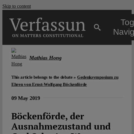
Skip to content
Tog
Navig
Main
Mathias Hong
About
This article belongs to the debate »
Gedenksymposium zu
Ehren von Ernst-Wolfgang Böckenförde
Projects
09 May 2019
Open Access
Böckenförde, der
Ausnahmezustand und
Authors