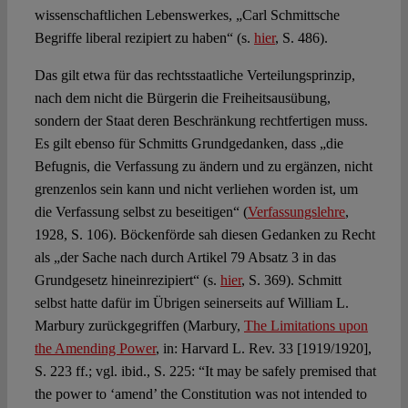
wissenschaftlichen Lebenswerkes, „Carl Schmittsche
Begriffe liberal rezipiert zu haben“ (s.
hier
, S. 486).
Das gilt etwa für das rechtsstaatliche Verteilungsprinzip,
nach dem nicht die Bürgerin die Freiheitsausübung,
sondern der Staat deren Beschränkung rechtfertigen muss.
Es gilt ebenso für Schmitts Grundgedanken, dass „die
Befugnis, die Verfassung zu ändern und zu ergänzen, nicht
grenzenlos sein kann und nicht verliehen worden ist, um
die Verfassung selbst zu beseitigen“ (
Verfassungslehre
,
1928, S. 106). Böckenförde sah diesen Gedanken zu Recht
als „der Sache nach durch Artikel 79 Absatz 3 in das
Grundgesetz hineinrezipiert“ (s.
hier
, S. 369). Schmitt
selbst hatte dafür im Übrigen seinerseits auf William L.
Marbury zurückgegriffen (Marbury,
The Limitations upon
the Amending Power
, in: Harvard L. Rev. 33 [1919/1920],
S. 223 ff.; vgl. ibid., S. 225: “It may be safely premised that
the power to ‘amend’ the Constitution was not intended to