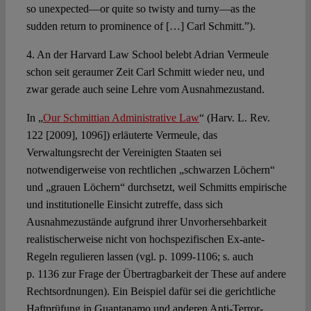
so unexpected—or quite so twisty and turny—as the
sudden return to prominence of […] Carl Schmitt.”).
4. An der Harvard Law School belebt Adrian Vermeule
schon seit geraumer Zeit Carl Schmitt wieder neu, und
zwar gerade auch seine Lehre vom Ausnahmezustand.
In „
Our Schmittian Administrative Law
“ (Harv. L. Rev.
122 [2009], 1096]) erläuterte Vermeule, das
Verwaltungsrecht der Vereinigten Staaten sei
notwendigerweise von rechtlichen „schwarzen Löchern“
und „grauen Löchern“ durchsetzt, weil Schmitts empirische
und institutionelle Einsicht zutreffe, dass sich
Ausnahmezustände aufgrund ihrer Unvorhersehbarkeit
realistischerweise nicht von hochspezifischen Ex-ante-
Regeln regulieren lassen (vgl. p. 1099-1106; s. auch
p. 1136 zur Frage der Übertragbarkeit der These auf andere
Rechtsordnungen). Ein Beispiel dafür sei die gerichtliche
Haftprüfung in Guantanamo und anderen Anti-Terror-