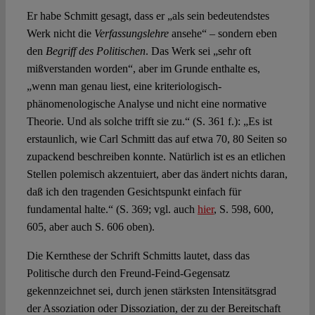
Er habe Schmitt gesagt, dass er „als sein bedeutendstes
Werk nicht die
Verfassungslehre
ansehe“ – sondern eben
den
Begriff des Politischen
. Das Werk sei „sehr oft
mißverstanden worden“, aber im Grunde enthalte es,
„wenn man genau liest, eine kriteriologisch-
phänomenologische Analyse und nicht eine normative
Theorie. Und als solche trifft sie zu.“ (S. 361 f.): „Es ist
erstaunlich, wie Carl Schmitt das auf etwa 70, 80 Seiten so
zupackend beschreiben konnte. Natürlich ist es an etlichen
Stellen polemisch akzentuiert, aber das ändert nichts daran,
daß ich den tragenden Gesichtspunkt einfach für
fundamental halte.“ (S. 369; vgl. auch
hier
, S. 598, 600,
605, aber auch S. 606 oben).
Die Kernthese der Schrift Schmitts lautet, dass das
Politische durch den Freund-Feind-Gegensatz
gekennzeichnet sei, durch jenen stärksten Intensitätsgrad
der Assoziation oder Dissoziation, der zu der Bereitschaft