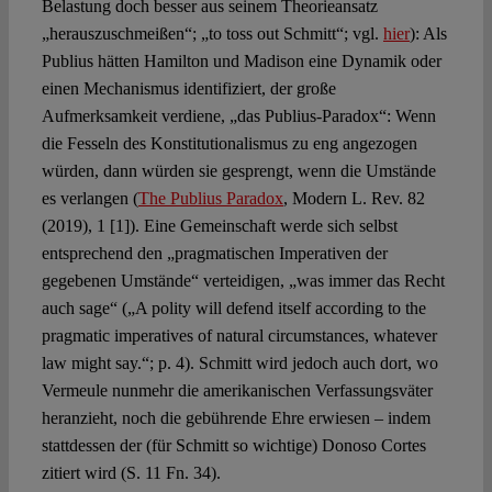
Belastung doch besser aus seinem Theorieansatz
„herauszuschmeißen“; „to toss out Schmitt“; vgl.
hier
): Als
Publius hätten Hamilton und Madison eine Dynamik oder
einen Mechanismus identifiziert, der große
Aufmerksamkeit verdiene, „das Publius-Paradox“: Wenn
die Fesseln des Konstitutionalismus zu eng angezogen
würden, dann würden sie gesprengt, wenn die Umstände
es verlangen (
The Publius Paradox
, Modern L. Rev. 82
(2019), 1 [1]). Eine Gemeinschaft werde sich selbst
entsprechend den „pragmatischen Imperativen der
gegebenen Umstände“ verteidigen, „was immer das Recht
auch sage“ („A polity will defend itself according to the
pragmatic imperatives of natural circumstances, whatever
law might say.“; p. 4). Schmitt wird jedoch auch dort, wo
Vermeule nunmehr die amerikanischen Verfassungsväter
heranzieht, noch die gebührende Ehre erwiesen – indem
stattdessen der (für Schmitt so wichtige) Donoso Cortes
zitiert wird (S. 11 Fn. 34).