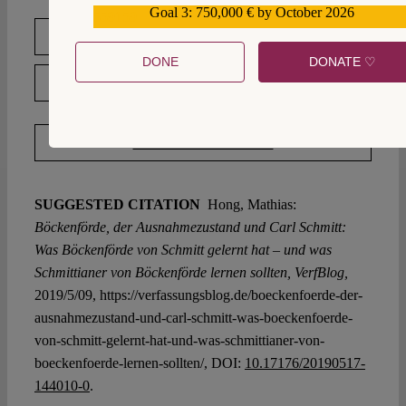
Goal 3: 750,000 € by October 2026
559159
DOWNLOAD PDF
DONE
DONATE ♡
LICENSED UNDER CC BY-NC-ND 4.0
EXPORT METADATA
SUGGESTED CITATION
Hong, Mathias:
Böckenförde, der Ausnahmezustand und Carl Schmitt:
Was Böckenförde von Schmitt gelernt hat – und was
Schmittianer von Böckenförde lernen sollten, VerfBlog,
2019/5/09, https://verfassungsblog.de/boeckenfoerde-der-
ausnahmezustand-und-carl-schmitt-was-boeckenfoerde-
von-schmitt-gelernt-hat-und-was-schmittianer-von-
boeckenfoerde-lernen-sollten/, DOI:
10.17176/20190517-
144010-0
.