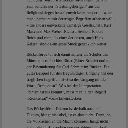
nicht „der Staat“, wie Böckenförde meint, der sich
zum Schutze der „Staatsangehörigen“ aus den
Religionskriegen heraus entwickelte, sondern – wenn
man überhaupt mit derartigen Begriffen arbeiten will
– die anders entwickelte damalige Gesellschaft. Karl
Marx und Max Weber, Richard Sennett, Robert
Reich und eben, als einer der ersten, auch Hans
Kelsen, sind da ein gutes Stück gedanklich weiter.
Böckenförde tut sich damit schwer als Schüler des
Münsteraners Joachim Ritter (Ritter-Schule) und mit
der Bewunderung für Carl Schmitt im Rücken. Ein
gutes Beispiel für den fragwürdigen Umgang mit den
fraglichen Begriffen ist etwa der Umgang mit dem
Wort „Rechtsstaat“. Was bei der Interpretation
„hinten heraus kommt“, muss man in den Begriff
„Rechtsstaat“ vorne hineinstecken.
Das Böckenförde-Diktum ist deshalb auch ein
Diktum, klingt plausibel, ist es aber nicht. Denn, ob
die Völkischen an die Macht kommen, hängt nicht
vom „Staat“ ab, sondern von der Widerstandskraft