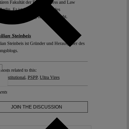
itären Fakultät der BSP Business and Law
erlin. Er ist Associate Editor des
ungsblogs, zuständig für Europarecht.
lian Steinbeis
ian Steinbeis ist Gründer und Herausgeber des
ungsblogs.
posts related to this:
Constitutional
,
PSPP
,
Ultra Vires
ents
JOIN THE DISCUSSION