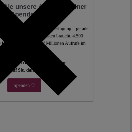
 Sie unsere Arbeit mit einer
Spende
 juristische Analysen frei zur Verfügung – gerade
mokratie sie am dringendsten braucht. 4.500
 Beiträge. Mehr als fünf Millionen Aufrufe im
letzten Jahr.
g. Open Access. Spendenfinanziert.
hlen auf Sie, damit es so bleibt.
Spenden ♡