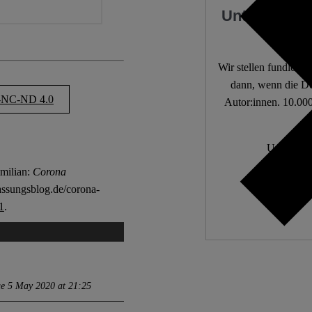
Unterstützen
Wir stellen fundierte
dann, wenn die De
NC-ND 4.0
Autor:innen. 10.000
Unabhängi
Wir zä
milian:
Corona
fassungsblog.de/corona-
1
.
e 5 May 2020 at 21:25