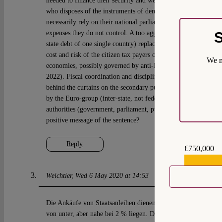
needed to finance their security and welfare. There is no Eur
who disposes of the instruments of democracy to approve UE 
necessarily rely on their national parliament and trust their g
expenses they do not control. A too aggressive BCE policy (e.g
S
state debt of one single country) replaces national fiscal policy
cost and risk of the citizen tax payers of the other countries) w
We m
economies, possibly governed by anti-European majorities (It
2022). Fiscal coordination and discipline should not be aband
behind the curtains on the secondary public debt markets, but 
by the Euro-group (inter-state, not federal) authorities and ult
authorities (government, parliament, public opinion and judici
positive message of the sentence?
Reply
€750,000
€559,159
Weichtier
Wed 6 May 2020 at 14:53
Die Ankäufe von Staatsanleihen dienen laut EZB dazu, dass die 
von unter, aber nahe bei 2 % liegen. Der EuGH vertritt dazu 