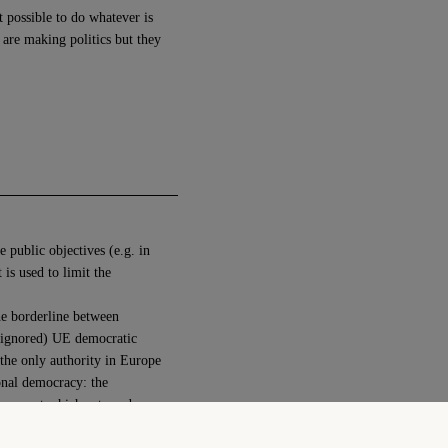
t possible to do whatever is
 are making politics but they
e public objectives (e.g. in
 is used to limit the
he borderline between
h ignored) UE democratic
 the only authority in Europe
ional democracy: the
vernment which acts under
tatives approve the taxes