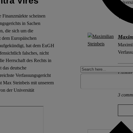
ltra Vires
univers
School B
ie Finanzmärkte scheinen
Verfass
ngsgerichts in Sachen
, die sich um die
Maximi
at dem Europäischen
Maximil
 aufgekündigt, hat dem EuGH
Verfass
nsichtlich falsches, nicht
die Herrschaft des Rechts in
t das deutsche
Explore 
reichste Verfassungsgericht
Corona 
ht Max Steinbeis mit unserem
 der Universität
3 comm