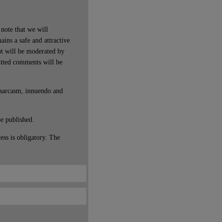
note that we will
ains a safe and attractive
t will be moderated by
itted comments will be
 sarcasm, innuendo and
be published.
ss is obligatory. The