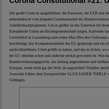
Corona Constitutional #21: U
Der große Crash ist ausgeblieben, die Eurozone, die EZB und d
unbeeindruckt vom jüngsten Grundsatzurteil des Bundesverfassu
Anleihenkaufprogramm. Um so größer ist das Entsetzen bei denen
Europäische Union als Rechtsgemeinschaft sorgen. Karlsruhe h
Gerichtshof in Luxemburg zum ersten Mal offen den Gehorsam
bescheinigt, den Kompetenzrahmen der EU gesprengt und ein offe
nachvollziehbares Urteil gefällt zu haben, und das in Zeiten, wo 
der EU ohnehin schon aufs äußerste prekär geworden ist. Was ha
Bundesverfassungsgericht, das bislang angesehenste und einfluss
Europas, wenn nicht gar der Welt, da angerichtet? Darüber spric
Associate Editor, dem Europarechtler ALEXANDER THIELE von
Göttingen.