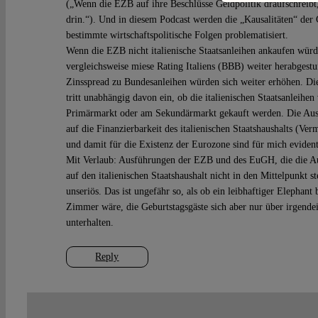
(„Wenn die EZB auf ihre Beschlüsse Geldpolitik draufschreibt,
drin.“). Und in diesem Podcast werden die „Kausalitäten“ der 
bestimmte wirtschaftspolitische Folgen problematisiert.
Wenn die EZB nicht italienische Staatsanleihen ankaufen würd
vergleichsweise miese Rating Italiens (BBB) weiter herabgest
Zinsspread zu Bundesanleihen würden sich weiter erhöhen. Di
tritt unabhängig davon ein, ob die italienischen Staatsanleih
Primärmarkt oder am Sekundärmarkt gekauft werden. Die Au
auf die Finanzierbarkeit des italienischen Staatshaushalts (Ve
und damit für die Existenz der Eurozone sind für mich evident
Mit Verlaub: Ausführungen der EZB und des EuGH, die die A
auf den italienischen Staatshaushalt nicht in den Mittelpunkt st
unseriös. Das ist ungefähr so, als ob ein leibhaftiger Elephant
Zimmer wäre, die Geburtstagsgäste sich aber nur über irgend
unterhalten.
Reply