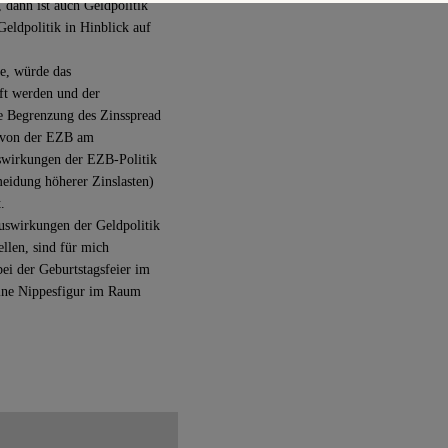
 dann ist auch Geldpolitik
Geldpolitik in Hinblick auf
e, würde das
uft werden und der
e Begrenzung des Zinsspread
en von der EZB am
swirkungen der EZB-Politik
rmeidung höherer Zinslasten)
.
uswirkungen der Geldpolitik
ellen, sind für mich
 bei der Geburtstagsfeier im
eine Nippesfigur im Raum