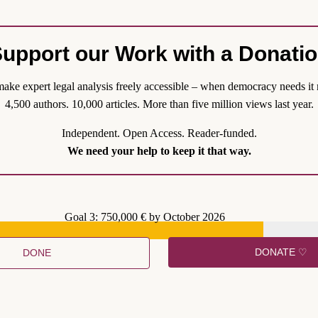
opean nor Euro-zone “people”
or Euro-taxes.The tax payers
overnment not to pay for
. unlimited acquisition of
upport our Work with a Donati
 and tends to finance (at the
illfully divergent national
ake expert legal analysis freely accessible – when democracy needs it 
aly 2011, 2018, and maybe
4,500 authors. 10,000 articles. More than five million views last year.
oned to the BCE acting
should be addressed publicly
Independent. Open Access. Reader-funded.
imately by the national
We need your help to keep it that way.
ary). Could that not be the
Goal 3: 750,000 € by October 2026
DONATE ♡
DONE
Inflationsraten mittelfristig
eine Nutella-Rechtsprechung