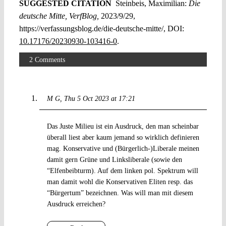
SUGGESTED CITATION
Steinbeis, Maximilian:
Die
deutsche Mitte, VerfBlog,
2023/9/29,
https://verfassungsblog.de/die-deutsche-mitte/, DOI:
10.17176/20230930-103416-0
.
2 Comments
M G
Thu 5 Oct 2023 at 17:21
Das Juste Milieu ist ein Ausdruck, den man scheinbar
überall liest aber kaum jemand so wirklich definieren
mag. Konservative und (Bürgerlich-)Liberale meinen
damit gern Grüne und Linksliberale (sowie den
“Elfenbeibturm). Auf dem linken pol. Spektrum will
man damit wohl die Konservativen Eliten resp. das
“Bürgertum” bezeichnen. Was will man mit diesem
Ausdruck erreichen?