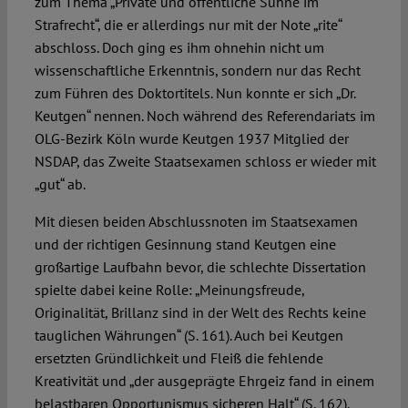
zum Thema „Private und öffentliche Sühne im
Strafrecht“, die er allerdings nur mit der Note „rite“
abschloss. Doch ging es ihm ohnehin nicht um
wissenschaftliche Erkenntnis, sondern nur das Recht
zum Führen des Doktortitels. Nun konnte er sich „Dr.
Keutgen“ nennen. Noch während des Referendariats im
OLG-Bezirk Köln wurde Keutgen 1937 Mitglied der
NSDAP, das Zweite Staatsexamen schloss er wieder mit
„gut“ ab.
Mit diesen beiden Abschlussnoten im Staatsexamen
und der richtigen Gesinnung stand Keutgen eine
großartige Laufbahn bevor, die schlechte Dissertation
spielte dabei keine Rolle: „Meinungsfreude,
Originalität, Brillanz sind in der Welt des Rechts keine
tauglichen Währungen“ (S. 161). Auch bei Keutgen
ersetzten Gründlichkeit und Fleiß die fehlende
Kreativität und „der ausgeprägte Ehrgeiz fand in einem
belastbaren Opportunismus sicheren Halt“ (S. 162).