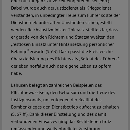
oder nur für ganz kurze Zeit eingetreten“ sei (ebd.).
Dabei wurde auch der Justizdienst als Kriegsdienst
verstanden, in unbedingter Treue zum Führer sollte der
Dienstbetrieb unter allen Umständen sichergestellt
werden. Reichsjustizminister Thierack stellte klar, dass
er gerade von den Richtern und Staatsanwälten den
„restlosen Einsatz unter Hintansetzung persönlicher
Belange“ erwarte (S. 63). Dazu passt die Freislersche
Charakterisierung des Richters als „Soldat des Führers“,
der eben notfalls auch das eigene Leben zu opfern
habe.
Lahusen belegt an zahlreichen Beispielen das
Pflichtbewusstsein, den Gehorsam und die Treue des
Justizpersonals, um entgegen der Realität des
Bombenkrieges den Dienstbetrieb aufrecht zu erhalten
(S. 67 ff.). Dank dieser Einstellung und des damit
verbundenen Einsatzes ging das Rechtsleben trotz
umfassender und weitverbreiteter Zerstörung