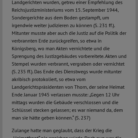
Landgerichten wurden, getreu einer Empfehlung des
Reichsjustizministeriums vom 15. September 1944,
Sondergerichte aus dem Boden gestampft, um
irgendwie weiter judizieren zu können (S. 231 ff.).
Mitunter musste aber auch die Justiz auf die Politik der
verbrannten Erde zurückgreifen, so etwa in
Königsberg, wo man Akten vernichtete und die
Sprengung des Justizgebäudes vorbereitete. Akten und
Stempel wurden verbrannt, vergraben oder vernichtet
(S. 235 ff.). Das Ende des Dienstwegs wurde mitunter
akribisch protokoliert, so etwa vom
Landgerichtspräsidenten von Thorn, der seine Heimat
Ende Januar 1945 verlassen musste: „Gegen 12 Uhr
mittags wurden die Gebäude verschlossen und die
Schlüssel stecken gelassen; es war niemand da, dem
man sie hätte geben können.“ (S. 237)
Zulange hatte man geglaubt, dass der Krieg die
„Heimatfront“ nie erreichen würde. Doch nun war die