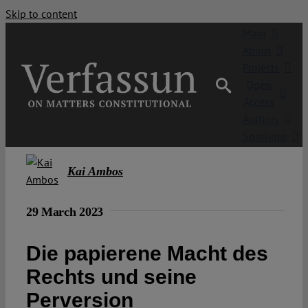
Skip to content
Main
About
Projects
Open
Access
Authors
Spotlight
Kai Ambos
29 March 2023
Die papierene Macht des
Rechts und seine
Perversion