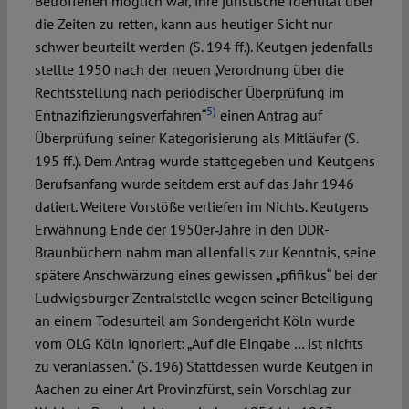
Betroffenen möglich war, ihre juristische Identität über
die Zeiten zu retten, kann aus heutiger Sicht nur
schwer beurteilt werden (S. 194 ff.). Keutgen jedenfalls
stellte 1950 nach der neuen „Verordnung über die
Rechtsstellung nach periodischer Überprüfung im
5)
Entnazifizierungsverfahren“
einen Antrag auf
Überprüfung seiner Kategorisierung als Mitläufer (S.
195 ff.). Dem Antrag wurde stattgegeben und Keutgens
Berufsanfang wurde seitdem erst auf das Jahr 1946
datiert. Weitere Vorstöße verliefen im Nichts. Keutgens
Erwähnung Ende der 1950er‑Jahre in den DDR-
Braunbüchern nahm man allenfalls zur Kenntnis, seine
spätere Anschwärzung eines gewissen „pfifikus“ bei der
Ludwigsburger Zentralstelle wegen seiner Beteiligung
an einem Todesurteil am Sondergericht Köln wurde
vom OLG Köln ignoriert: „Auf die Eingabe … ist nichts
zu veranlassen.“ (S. 196) Stattdessen wurde Keutgen in
Aachen zu einer Art Provinzfürst, sein Vorschlag zur