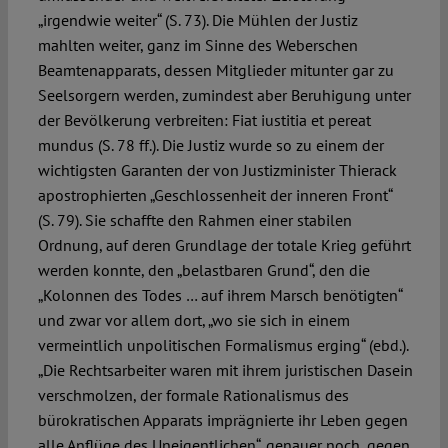
„irgendwie weiter“ (S. 73). Die Mühlen der Justiz
mahlten weiter, ganz im Sinne des Weberschen
Beamtenapparats, dessen Mitglieder mitunter gar zu
Seelsorgern werden, zumindest aber Beruhigung unter
der Bevölkerung verbreiten: Fiat iustitia et pereat
mundus (S. 78 ff.). Die Justiz wurde so zu einem der
wichtigsten Garanten der von Justizminister Thierack
apostrophierten „Geschlossenheit der inneren Front“
(S. 79). Sie schaffte den Rahmen einer stabilen
Ordnung, auf deren Grundlage der totale Krieg geführt
werden konnte, den „belastbaren Grund“, den die
„Kolonnen des Todes … auf ihrem Marsch benötigten“
und zwar vor allem dort, „wo sie sich in einem
vermeintlich unpolitischen Formalismus erging“ (ebd.).
„Die Rechtsarbeiter waren mit ihrem juristischen Dasein
verschmolzen, der formale Rationalismus des
bürokratischen Apparats imprägnierte ihr Leben gegen
alle Anflüge des Uneigentlichen“, genauer noch, gegen