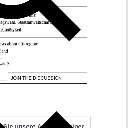
posts related to this:
tagswahl
,
Staatsanwaltschaft
,
nismäßigkeit
sts about this region:
land
ments
JOIN THE DISCUSSION
 Sie unsere Arbeit mit einer