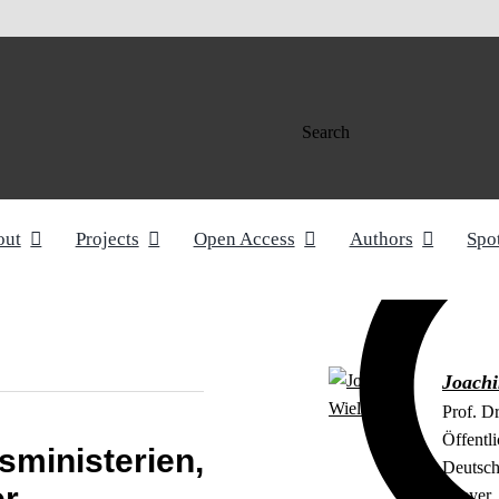
Search
out
Projects
Open Access
Authors
Spo
Joach
Prof. D
Öffentl
ministerien,
Deutsch
er
Speyer.