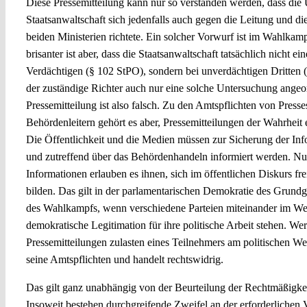
Diese Pressemitteilung kann nur so verstanden werden, dass die
Staatsanwaltschaft sich jedenfalls auch gegen die Leitung und di
beiden Ministerien richtete. Ein solcher Vorwurf ist im Wahlka
brisanter ist aber, dass die Staatsanwaltschaft tatsächlich nicht 
Verdächtigen (§ 102 StPO), sondern bei unverdächtigen Dritten 
der zuständige Richter auch nur eine solche Untersuchung angeo
Pressemitteilung ist also falsch. Zu den Amtspflichten von Press
Behördenleitern gehört es aber, Pressemitteilungen der Wahrheit 
Die Öffentlichkeit und die Medien müssen zur Sicherung der Info
und zutreffend über das Behördenhandeln informiert werden. N
Informationen erlauben es ihnen, sich im öffentlichen Diskurs fr
bilden. Das gilt in der parlamentarischen Demokratie des Grundg
des Wahlkampfs, wenn verschiedene Parteien miteinander im Wet
demokratische Legitimation für ihre politische Arbeit stehen. We
Pressemitteilungen zulasten eines Teilnehmers am politischen Wet
seine Amtspflichten und handelt rechtswidrig.
Das gilt ganz unabhängig von der Beurteilung der Rechtmäßigke
Insoweit bestehen durchgreifende Zweifel an der erforderlichen 