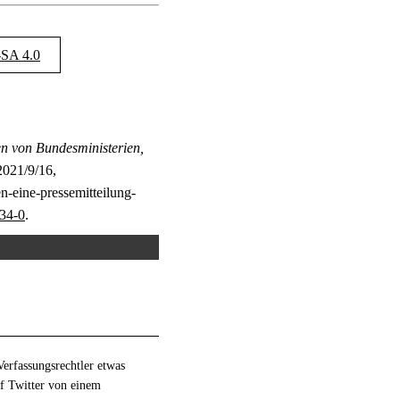
SA 4.0
 von Bundesministerien,
021/9/16,
n-eine-pressemitteilung-
34-0
.
Verfassungsrechtler etwas
uf Twitter von einem