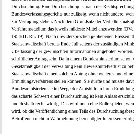
Durchsuchung. Eine Durchsuchung ist nach der Rechtsprechung
Bundesverfassungsgerichts nur zulässig, wenn nicht andere, wen
zur Verfügung stehen. Nach dem Grundsatz der Verhältnismäßigke
Verfahrensstadium das jeweils mildeste Mittel anzuwenden (BVe
1954/11, Rn. 19). Nach unwidersprochen gebliebenen Pressemitte
Staatsanwaltschaft bereits Ende Juli seitens der zuständigen Mini
Überlassung der gewünschten Informationen angeboten worden. V
schriftlicher Antrag sein. Da in einem Bundesministerium schon 
Gesetzmäßigkeit der Verwaltung kein Beweismittelverlust zu befür
Staatsanwaltschaft einen solchen Antrag ohne weiteres und ohne
Ermittlungsverfahrens stellen können. Sie durfte und musste dav
Bundesministerien sie im Wege der Amtshilfe in ihren Ermittlung
das scharfe Schwert einer Durchsuchung ist kein Anlass ersichtlic
und deshalb rechtswidrig. Das wird noch eine Rolle spielen, wenn
wird, ob die Veröffentlichung eines Teils des Durchsuchungsbes
Betroffenen nicht in Wahrnehmung berechtigter Interessen erfolgt 