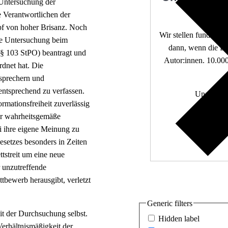
 Untersuchung der
e Verantwortlichen der
mpf von hoher Brisanz. Noch
Wir stellen fundierte
eine Untersuchung beim
dann, wenn die De
(§ 103 StPO) beantragt und
Autor:innen. 10.000
rdnet hat. Die
esprechern und
entsprechend zu verfassen.
Unabhängi
rmationsfreiheit zuverlässig
Wir zä
ur wahrheitsgemäße
ei ihre eigene Meinung zu
esetzes besonders in Zeiten
tstreit um eine neue
r unzutreffende
tbewerb herausgibt, verletzt
Generic filters
it der Durchsuchung selbst.
Hidden label
Verhältnismäßigkeit der