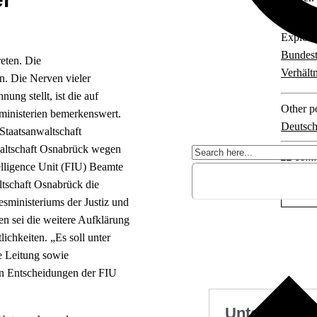
Explore 
Bundes
reten. Die
Verhält
n. Die Nerven vieler
ng stellt, ist die auf
Other po
ministerien bemerkenswert.
Deutsch
Staatsanwaltschaft
waltschaft Osnabrück wegen
22 com
elligence Unit (FIU) Beamte
ltschaft Osnabrück die
ministeriums der Justiz und
en sei die weitere Aufklärung
lichkeiten. „Es soll unter
e Leitung sowie
 in Entscheidungen der FIU
Unterstützen