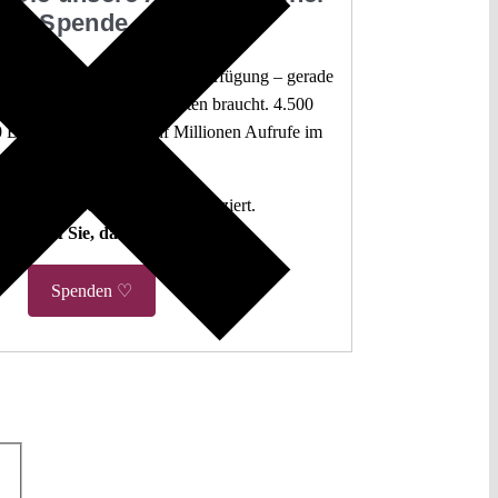
Spende
 juristische Analysen frei zur Verfügung – gerade
mokratie sie am dringendsten braucht. 4.500
 Beiträge. Mehr als fünf Millionen Aufrufe im
letzten Jahr.
g. Open Access. Spendenfinanziert.
hlen auf Sie, damit es so bleibt.
Spenden ♡