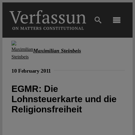
Skip
to
content
Toggl
Navig
Main
Maximilian Steinbeis
About
10 February 2011
Projects
EGMR: Die
Lohnsteuerkarte und die
Open Access
Religionsfreiheit
Authors