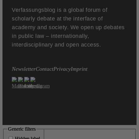
Verfassungsblog is a global forum of
scholarly debate at the interface of
academy and society. We open up debates
in public law – internationally,
interdisciplinary and open access.
Newsletter
Contact
Privacy
Imprint
Generic filters
Generic filters
Hidden label
Hidden label