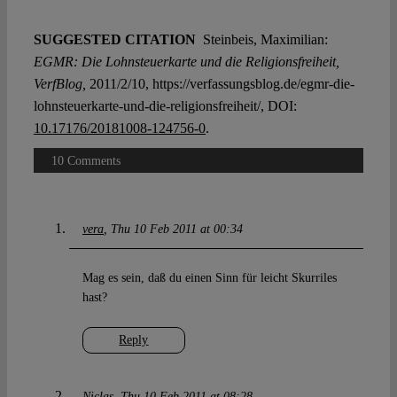
SUGGESTED CITATION
Steinbeis, Maximilian:
EGMR: Die Lohnsteuerkarte und die Religionsfreiheit,
VerfBlog,
2011/2/10, https://verfassungsblog.de/egmr-die-
lohnsteuerkarte-und-die-religionsfreiheit/, DOI:
10.17176/20181008-124756-0
.
10 Comments
vera
Thu 10 Feb 2011 at 00:34
Mag es sein, daß du einen Sinn für leicht Skurriles
hast?
Reply
Niclas
Thu 10 Feb 2011 at 08:28