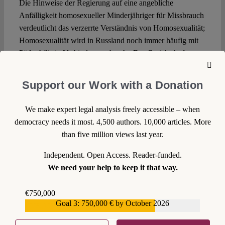
Die Hinweise der Regierung auf eine angebliche
Anfälligkeit homosexueller Minderjähriger für Missbrauch
verdeutlicht das verzerrte Verständnis von Homosexualität;
Homosexualität wird in Russland noch immer häufig mit
Pädophilie in Verbindung gebracht. Der Gerichtshof
verurteilt diese Gleichsetzung und weist darauf hin, dass
Missbrauchsgefahr sich nicht nur auf homosexuelle
Support our Work with a Donation
Beziehungen beschränkt und dass heterosexuelle
Beziehungen genauso davon betroffen seien.
We make expert legal analysis freely accessible – when
Minderjährige seien bereits durch das Strafrecht, das nicht
democracy needs it most. 4,500 authors. 10,000 articles. More
nach sexueller Orientierung unterscheide, vor Missbrauch
than five million views last year.
geschützt. Bei solch einem sensiblen Thema wie der
Sexualerziehung sollen laut Gerichtshof die Ansichten der
Independent. Open Access. Reader-funded.
Eltern, die Bildungspolitik und die Meinungsfreiheit Dritter
We need your help to keep it that way.
ins Gleichgewicht gebracht werden. Hierfür solle die
Regierung auf Objektivität, Pluralismus und
€750,000
Goal 3: 750,000 € by October 2026
Wissenschaftlichkeit zurückgreifen (Rn. 82).
€559,159
Der Versuch der russischen Regierung, diskriminierende