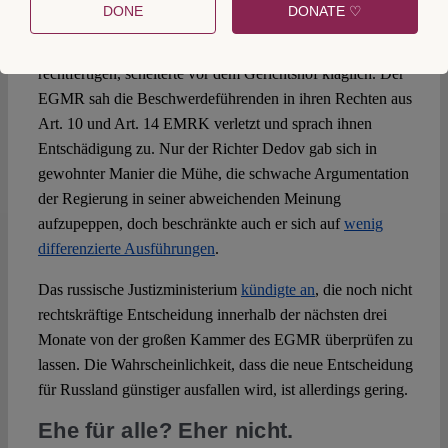
DONE
DONATE ♡
Rechtspraktiken mit angeblichen Traditionen,
Moralvorstellungen und Sorgen um den Nachwuchs zu
rechtfertigen, scheiterte vor dem Gerichtshof kläglich. Der
EGMR sah die Beschwerdeführenden in ihren Rechten aus
Art. 10 und Art. 14 EMRK verletzt und sprach ihnen
Entschädigung zu. Nur der Richter Dedov gab sich in
gewohnter Manier die Mühe, die schwache Argumentation
der Regierung in seiner abweichenden Meinung
aufzupeppen, doch beschränkte auch er sich auf
wenig
differenzierte Ausführungen
.
Das russische Justizministerium
kündigte an
, die noch nicht
rechtskräftige Entscheidung innerhalb der nächsten drei
Monate von der großen Kammer des EGMR überprüfen zu
lassen. Die Wahrscheinlichkeit, dass die neue Entscheidung
für Russland günstiger ausfallen wird, ist allerdings gering.
Ehe für alle? Eher nicht.