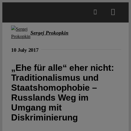
Skip
to
Toggl
content
Navig
Main
Sergej Prokopkin
About
10 July 2017
„Ehe für alle“ eher nicht:
Projects
Traditionalismus und
Staatshomophobie –
Open Access
Russlands Weg im
Umgang mit
Authors
Diskriminierung
Spotlight