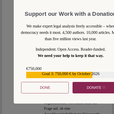
EUV jetzt besser dastünde (allein um ein
richtiges Druckmittel zu haben). Ich frage
Support our Work with a Donatio
mich schon, warum man sich damals vor
2009 nicht stärker an Art. 8 der
We make expert legal analysis freely accessible – whe
Europaratsatzung orientiert hat und diesen
democracy needs it most. 4,500 authors. 10,000 articles. 
zahnlosen Tiger Art. 7 EUV kreiert hat (aber
gut, hinterher ist man immer schlauer).
than five million views last year.
Independent. Open Access. Reader-funded.
Reply
We need your help to keep it that way.
Heinz Müller-Heuwinkel
Wed 3 Nov
€750,000
2021 at 14:31
Goal 3: 750,000 € by October 2026
€559,159
Der Vergleich mit Art. 8 ER-Satzung,
DONE
DONATE ♡
eine der wenigen expliziten
Ausschlussregelungen in Statuten int.
Organisationen, wirft umso mehr die
Frage auf, ob eine