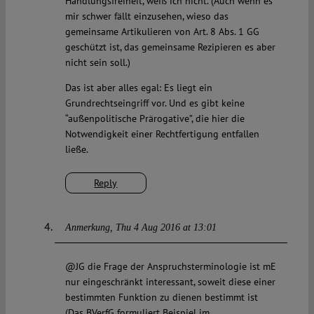
Handlungsfreiheit, weiß ich nicht. (Auch wenn es
mir schwer fällt einzusehen, wieso das
gemeinsame Artikulieren von Art. 8 Abs. 1 GG
geschützt ist, das gemeinsame Rezipieren es aber
nicht sein soll.)
Das ist aber alles egal: Es liegt ein
Grundrechtseingriff vor. Und es gibt keine
“außenpolitische Prärogative”, die hier die
Notwendigkeit einer Rechtfertigung entfallen
ließe.
Reply
Anmerkung
Thu 4 Aug 2016 at 13:01
@JG die Frage der Anspruchsterminologie ist mE
nur eingeschränkt interessant, soweit diese einer
bestimmten Funktion zu dienen bestimmt ist
(Das BVerfG formuliert Beispiel im