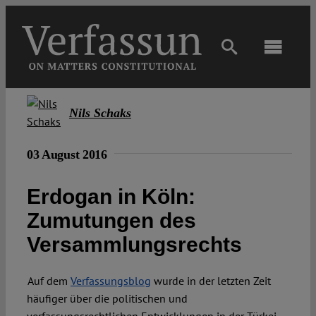
Skip
to
content
Toggl
Navig
Main
Nils Schaks
About
03 August 2016
Projects
Erdogan in Köln:
Zumutungen des
Open Access
Versammlungsrechts
Authors
Auf dem
Verfassungsblog
wurde in der letzten Zeit
häufiger über die politischen und