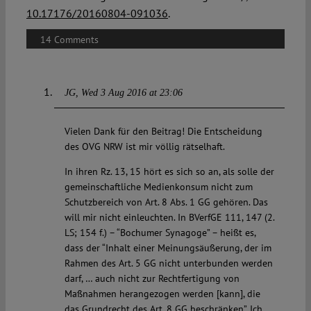
10.17176/20160804-091036
.
14 Comments
JG
Wed 3 Aug 2016 at 23:06
Vielen Dank für den Beitrag! Die Entscheidung
des OVG NRW ist mir völlig rätselhaft.
In ihren Rz. 13, 15 hört es sich so an, als solle der
gemeinschaftliche Medienkonsum nicht zum
Schutzbereich von Art. 8 Abs. 1 GG gehören. Das
will mir nicht einleuchten. In BVerfGE 111, 147 (2.
LS; 154 f.) – “Bochumer Synagoge” – heißt es,
dass der “Inhalt einer Meinungsäußerung, der im
Rahmen des Art. 5 GG nicht unterbunden werden
darf, … auch nicht zur Rechtfertigung von
Maßnahmen herangezogen werden [kann], die
das Grundrecht des Art. 8 GG beschränken”. Ich