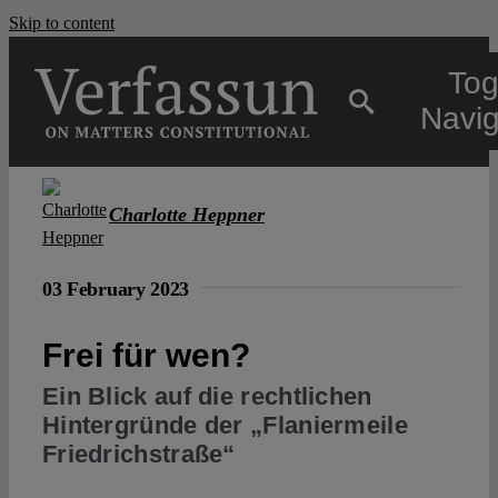
Skip to content
Tog
Navig
Main
Charlotte Heppner
About
03 February 2023
Projects
Frei für wen?
Ein Blick auf die rechtlichen
Open Access
Hintergründe der „Flaniermeile
Friedrichstraße“
Authors