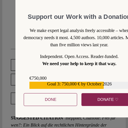
Support our Work with a Donatio
We make expert legal analysis freely accessible – whe
democracy needs it most. 4,500 authors. 10,000 articles. 
than five million views last year.
Independent. Open Access. Reader-funded.
We need your help to keep it that way.
DOWNLOAD PDF
€750,000
LICENSED UNDER CC BY-SA 4.0
Goal 3: 750,000 € by October 2026
€559,159
EXPORT METADATA
DONE
DONATE ♡
SUGGESTED CITATION
Heppner, Charlotte:
Frei für
wen?: Ein Blick auf die rechtlichen Hintergründe der