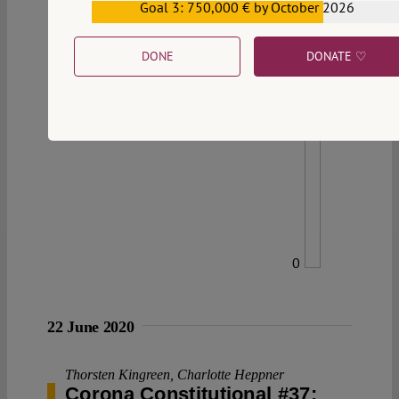
Goal 3: 750,000 € by October 2026
€559,159
DONE
DONATE ♡
0
22 June 2020
Thorsten Kingreen
,
Charlotte Heppner
Corona Constitutional #37: