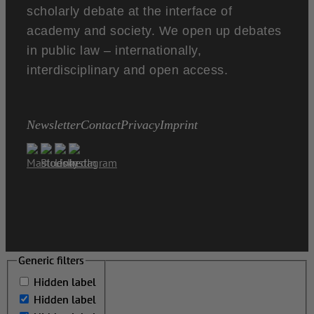
scholarly debate at the interface of
academy and society. We open up debates
in public law – internationally,
interdisciplinary and open access.
Newsletter
Contact
Privacy
Imprint
Generic filters
Generic filters
Hidden label
Hidden label
Hidden label
Hidden label