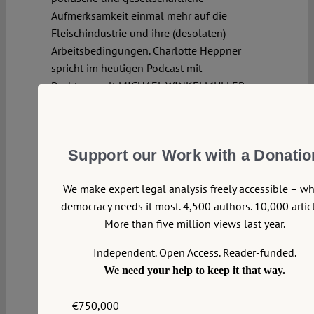
Aufmerksamkeit einmal mehr auf die
Fleischindustrie und ihre (desolaten)
Arbeitsbedingungen. Charlotte Heppner
spricht im heutigen Podcast mit
Rechtsanwalt MICHAEL WINKELMÜLLER
über die regulatorischen Vorgaben für die
Fleischindustrie und die Verantwortung, die
wir als Gesellschaft für die dort
Support our Work with a Donatio
herrschenden Zustände tragen.
Continue reading >>
We make expert legal analysis freely accessible – w
democracy needs it most. 4,500 authors. 10,000 articl
More than five million views last year.
Independent. Open Access. Reader-funded.
We need your help to keep it that way.
€750,000