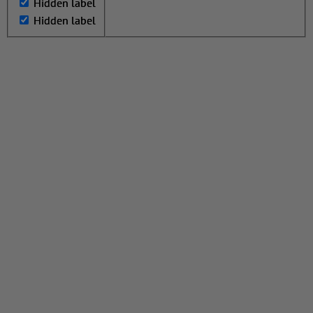
Hidden label
Hidden label
Hidden label
Hidden label