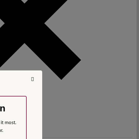
on
it most.
r.