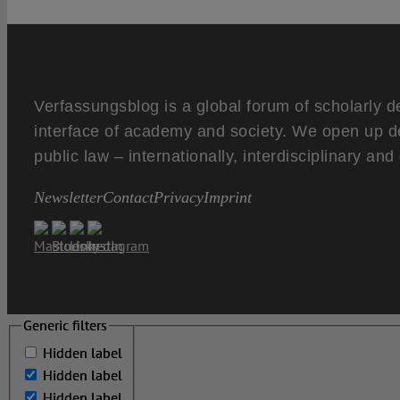
Verfassungsblog is a global forum of scholarly d
interface of academy and society. We open up d
public law – internationally, interdisciplinary an
Newsletter
Contact
Privacy
Imprint
Generic filters
Generic filters
Hidden label
Hidden label
Hidden label
Hidden label
Hidden label
Hidden label