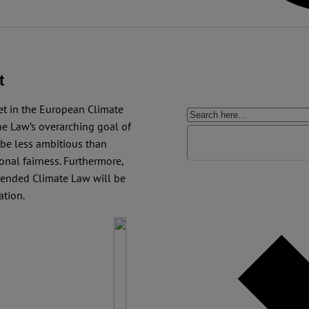
t
et in the European Climate
he Law’s overarching goal of
 be less ambitious than
nal fairness. Furthermore,
mended Climate Law will be
ation.