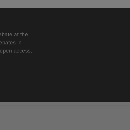
ebate at the
ebates in
d open access.