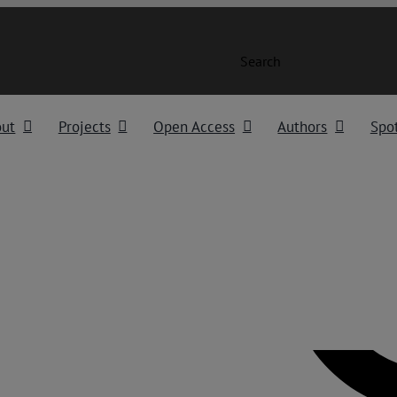
Search
out
Projects
Open Access
Authors
Spot