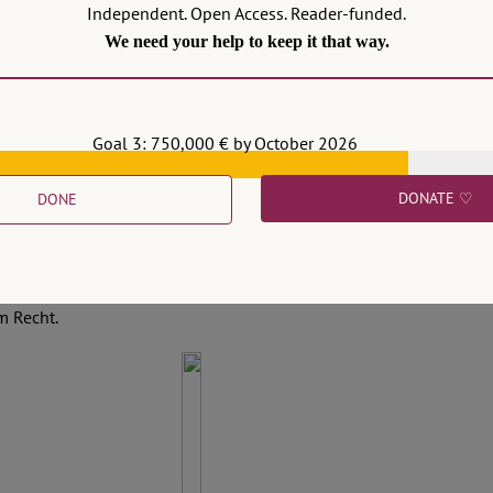
Independent. Open Access. Reader-funded.
We need your help to keep it that way.
und dazu, Sondervermögen
Goal 3: 750,000 € by October 2026
aneutralität bis zum Jahr
 neuen Art. 143h GG zum
DONATE ♡
DONE
itische Konzepte vom
ch sinnvoll zur Anwendung
age, welche Bedeutung dem
und werden sollte – also um
m Recht.