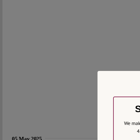
S
We make
4
05 May 2025