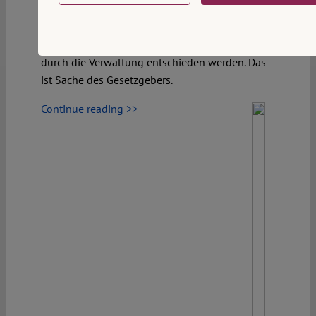
sieht jedenfalls der Gesetzesentwurf vor, den die
Bundesregierung Ende August beschlossen hat.
Über das „ob“ der Wehrpflicht kann aber nicht
durch die Verwaltung entschieden werden. Das
ist Sache des Gesetzgebers.
Continue reading >>