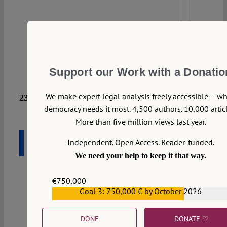
3
Support our Work with a Donatio
We make expert legal analysis freely accessible – w
23 September 2025
democracy needs it most. 4,500 authors. 10,000 articl
More than five million views last year.
Wilhelm Achelpöhler
Die Wehrpflicht ist nicht
Independent. Open Access. Reader-funded.
unwesentlich
We need your help to keep it that way.
Ob künftig ganze Jahrgänge junger Männer ein
€750,000
Jahr Wehrdienst leisten müssen und damit
Goal 3: 750,000 € by October 2026
€559,159
erheblich in ihren Grundrechten beschränkt
werden, soll künftig die Bundesregierung durch
DONE
DONATE ♡
eine Rechtsverordnung bestimmen können. Dies