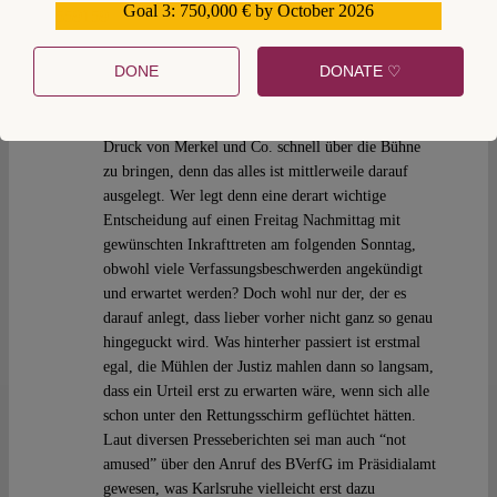
Goal 3: 750,000 € by October 2026
559159
Ello
Thu 21 Jun 2012 at 23:01
DONE
DONATE ♡
Sehe hier auch eher die Notwendigkeit, den
Bundespräsidenten daran zu hindern, das ganze auf
Druck von Merkel und Co. schnell über die Bühne
zu bringen, denn das alles ist mittlerweile darauf
ausgelegt. Wer legt denn eine derart wichtige
Entscheidung auf einen Freitag Nachmittag mit
gewünschten Inkrafttreten am folgenden Sonntag,
obwohl viele Verfassungsbeschwerden angekündigt
und erwartet werden? Doch wohl nur der, der es
darauf anlegt, dass lieber vorher nicht ganz so genau
hingeguckt wird. Was hinterher passiert ist erstmal
egal, die Mühlen der Justiz mahlen dann so langsam,
dass ein Urteil erst zu erwarten wäre, wenn sich alle
schon unter den Rettungsschirm geflüchtet hätten.
Laut diversen Presseberichten sei man auch “not
amused” über den Anruf des BVerfG im Präsidialamt
gewesen, was Karlsruhe vielleicht erst dazu