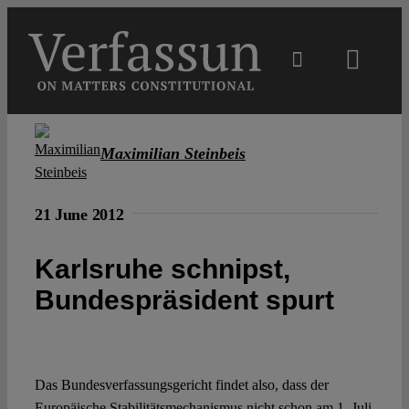
Skip
to
content
Toggl
Navig
Main
Maximilian Steinbeis
About
21 June 2012
Projects
Karlsruhe schnipst,
Bundespräsident spurt
Open Access
Authors
Das Bundesverfassungsgericht findet also, dass der
Europäische Stabilitätsmechanismus nicht schon am 1. Juli