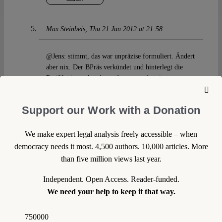
Max Steinbeis
Thu 21 Jun 2012 at 21:58
@Jens: stimmt, das war unpräzise formuliert. Ändert
aber nix. Der BPräs verkündet und hinterlegt die
Ratifikationsurkunde, und wenn er das eine getan
hat, gibt es keinen Grund für ihn, das zweite nicht zu
tun. So die Argumentation des BVerfG 1952.
Support our Work with a Donation
@andere: Leuchtet mir sehr ein. Schon
eigentümlich, zu sehen, wie das BVerfG hier Politik
We make expert legal analysis freely accessible – when
iSv politics macht… Und wenn das so ist, dann kann
democracy needs it most. 4,500 authors. 10,000 articles. More
man auch auf den Gedanken kommen, dass der
than five million views last year.
Zeitpunkt für den Beschluss neulich, einstweilige
Anordnungen auch schon vor Verkündung zu
Independent. Open Access. Reader-funded.
erlauben, auch kein Zufall war.
We need your help to keep it that way.
Reply
750000