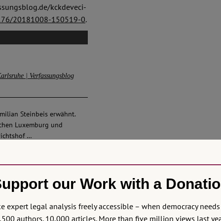
ssungsblog.de/kckdeveci-
176/20181008-150519-0
.
arlsruhe | Verfassungsblog
milian Steinbeis erwähnt.
ischen Luxemburg und
richtshof …
upport our Work with a Donati
| Verfassungsblog
Thu 21
 expert legal analysis freely accessible – when democracy needs 
,500 authors. 10,000 articles. More than five million views last yea