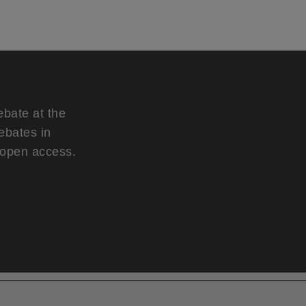
ebate at the
ebates in
d open access.