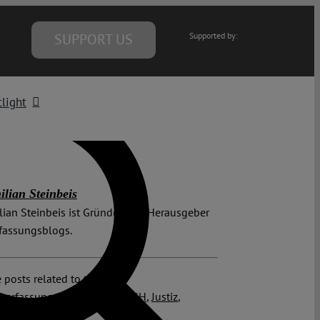
SUPPORT US
Supported by:
light
lian Steinbeis
ian Steinbeis ist Gründer und Herausgeber
fassungsblogs.
 posts related to this:
verfassungsgericht
,
ECJ
,
EuGH
,
Justiz
,
nität