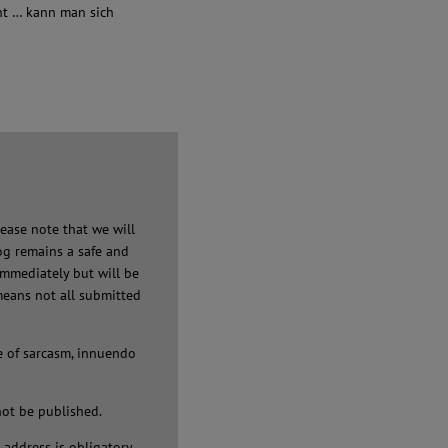
cht … kann man sich
ease note that we will
og remains a safe and
immediately but will be
means not all submitted
e of sarcasm, innuendo
not be published.
address is obligatory.