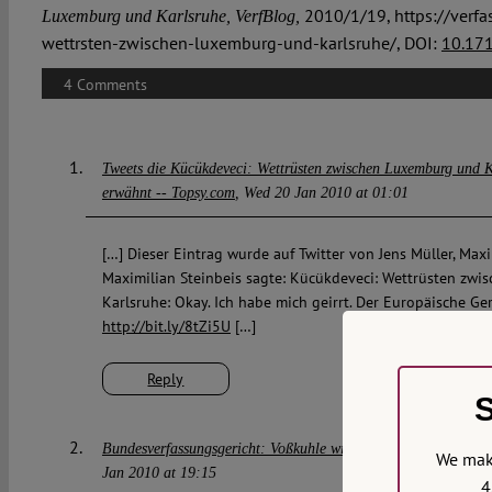
2010/1/19, https://verfa
Luxemburg und Karlsruhe, VerfBlog,
wettrsten-zwischen-luxemburg-und-karlsruhe/, DOI:
10.17
4 Comments
Tweets die Kücükdeveci: Wettrüsten zwischen Luxemburg und K
erwähnt -- Topsy.com
Wed 20 Jan 2010 at 01:01
[…] Dieser Eintrag wurde auf Twitter von Jens Müller, Maxi
Maximilian Steinbeis sagte: Kücükdeveci: Wettrüsten zw
Karlsruhe: Okay. Ich habe mich geirrt. Der Europäische Ge
http://bit.ly/8tZi5U
[…]
Reply
S
Bundesverfassungsgericht: Voßkuhle wird Chef – warum wohl? 
We make
Jan 2010 at 19:15
4