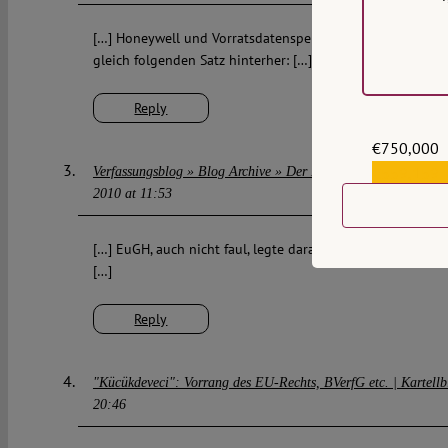
[…] Honeywell und Vorratsdatenspeicherung nennt er bei
gleich folgenden Satz hinterher: […]
Reply
€750,000
€559,159
Verfassungsblog » Blog Archive » Der Krieg der Richter findet 
2010 at 11:53
[…] EuGH, auch nicht faul, legte daraufhin mit dem Kücük
[…]
Reply
"Kücükdeveci": Vorrang des EU-Rechts, BVerfG etc. | Kartellb
20:46