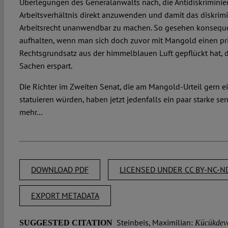
Überlegungen des Generalanwalts nach, die Antidiskriminier
Arbeitsverhältnis direkt anzuwenden und damit das diskrim
Arbeitsrecht unanwendbar zu machen. So gesehen konseque
aufhalten, wenn man sich doch zuvor mit Mangold einen p
Rechtsgrundsatz aus der himmelblauen Luft gepflückt hat, 
Sachen erspart.
Die Richter im Zweiten Senat, die am Mangold-Urteil gern e
statuieren würden, haben jetzt jedenfalls ein paar starke s
mehr…
DOWNLOAD PDF
LICENSED UNDER CC BY-NC-ND
EXPORT METADATA
Steinbeis, Maximilian:
SUGGESTED CITATION
Kücükdeve