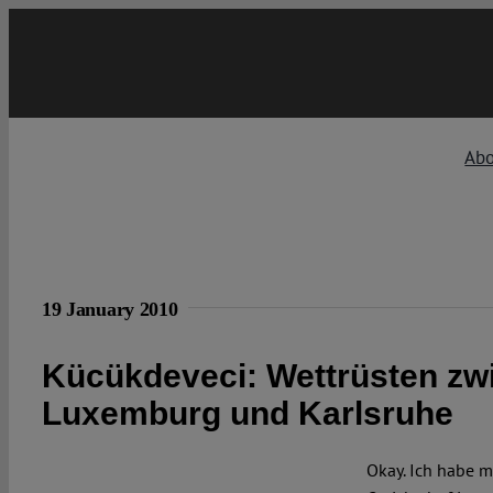
Skip
to
content
Ab
19 January 2010
Kücükdeveci: Wettrüsten zw
Luxemburg und Karlsruhe
Okay. Ich habe m