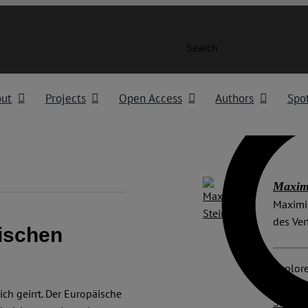
Search
out
Projects
Open Access
Authors
Spot
Maximi
Maximil
des Ver
ischen
Explore
Bundes
ich geirrt. Der Europäische
Souverä