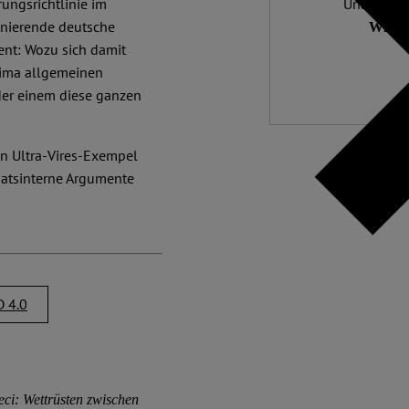
ungsrichtlinie im
Unabhängig
inierende deutsche
Wir zä
nt: Wozu sich damit
rima allgemeinen
der einem diese ganzen
in Ultra-Vires-Exempel
enatsinterne Argumente
 4.0
ci: Wettrüsten zwischen