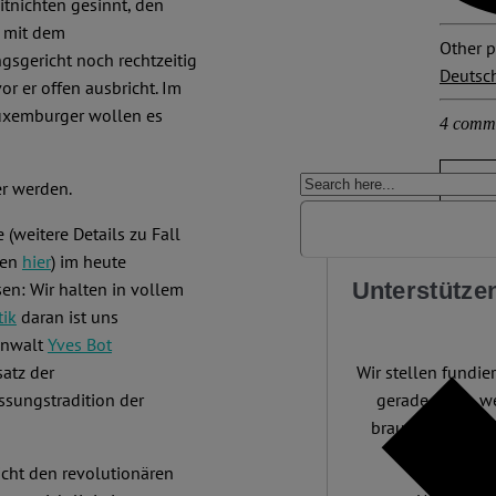
itnichten gesinnt, den
t mit dem
Other p
sgericht noch rechtzeitig
Deutsc
or er offen ausbricht. Im
Luxemburger wollen es
4 comm
er werden.
 (weitere Details zu Fall
den
hier
) im heute
Unterstützen
n: Wir halten in vollem
tik
daran ist uns
anwalt
Yves Bot
atz der
Wir stellen fundier
ssungstradition der
gerade dann, w
braucht. 4.500 A
Mill
icht den revolutionären