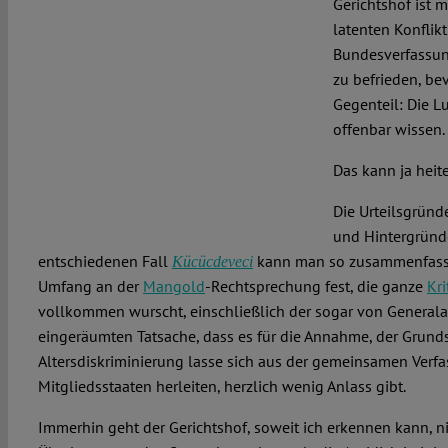
Gerichtshof ist m
latenten Konflik
Bundesverfassung
zu befrieden, bev
Gegenteil: Die 
offenbar wissen.
Das kann ja heit
Die Urteilsgründe
und Hintergrün
entschiedenen Fall
kann man so zusammenfasse
Kücücdeveci
Umfang an der
Mangold
-Rechtsprechung fest, die ganze
Kri
vollkommen wurscht, einschließlich der sogar von General
eingeräumten Tatsache, dass es für die Annahme, der Grunds
Altersdiskriminierung lasse sich aus der gemeinsamen Verfa
Mitgliedsstaaten herleiten, herzlich wenig Anlass gibt.
Immerhin geht der Gerichtshof, soweit ich erkennen kann, n