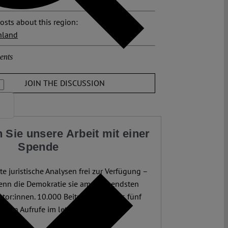
osts about this region:
hland
ents
JOIN THE DISCUSSION
 Sie unsere Arbeit mit einer
Spende
te juristische Analysen frei zur Verfügung –
enn die Demokratie sie am dringendsten
utor:innen. 10.000 Beiträge. Mehr als fünf
ionen Aufrufe im letzten Jahr.