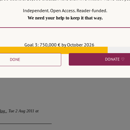
Independent. Open Access. Reader-funded.
m Namen, aber schiebt
We need your help to keep it that way.
Goal 3: 750,000 € by October 2026
nicht statt
Thu 26 Aug
DONATE ♡
DONE
deveci-Urteil noch einen
log.
Tue 2 Aug 2011 at