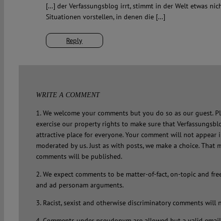
[…] der Verfassungsblog irrt, stimmt in der Welt etwas ni
Situationen vorstellen, in denen die […]
Reply
WRITE A COMMENT
1. We welcome your comments but you do so as our guest. Pl
exercise our property rights to make sure that Verfassungsbl
attractive place for everyone. Your comment will not appear 
moderated by us. Just as with posts, we make a choice. That 
comments will be published.
2. We expect comments to be matter-of-fact, on-topic and fre
and ad personam arguments.
3. Racist, sexist and otherwise discriminatory comments will 
4. Comments under pseudonym are allowed but a valid email 