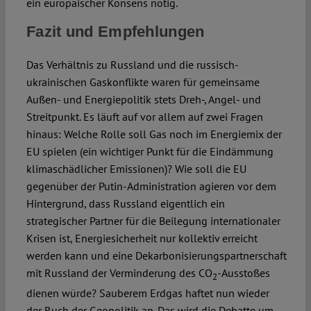
ein europäischer Kon­sens nötig.
Fazit und Empfehlungen
Das Verhältnis zu Russland und die russisch-
ukrainischen Gaskonflikte waren für gemeinsame
Außen- und Energiepolitik stets Dreh-, Angel- und
Streit­punkt. Es läuft auf vor allem auf zwei Fragen
hinaus: Welche Rolle soll Gas noch im Ener­giemix der
EU spielen (ein wichtiger Punkt für die Eindämmung
klimaschädlicher Emissionen)? Wie soll die EU
gegenüber der Putin-Administration agieren vor dem
Hintergrund, dass Russland eigentlich ein
strategischer Partner für die Beilegung internationaler
Krisen ist, Ener­giesicherheit nur kollektiv erreicht
werden kann und eine Dekarboni­sierungspartner­schaft
mit Russland der Verminderung des CO
-Ausstoßes
2
dienen würde? Sau­berem Erdgas haftet nun wieder
der Ruch der Geopolitik an. Das wird die Debatte um