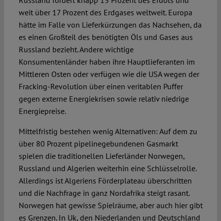
Russland fördert knapp 13 Prozent des Erd­öls und
weit über 17 Pro­zent des Erdgases weltweit. Europa
hätte im Falle von Lieferkürzungen das Nachsehen, da
es einen Großteil des benötigten Öls und Gases aus
Russland bezieht. Andere wichtige
Konsumentenländer haben ihre Hauptlieferanten im
Mittleren Osten oder verfügen wie die USA wegen der
Fracking-Revolution über einen veri­tablen Puffer
gegen externe Energiekrisen sowie relativ niedri­ge
Energiepreise.
Mittelfristig bestehen wenig Alternativen: Auf dem zu
über 80 Prozent pipe­linegebunde­nen Gasmarkt
spielen die tra­di­tionellen Lieferländer Norwegen,
Russ­land und Al­gerien weiterhin eine Schlüsselrolle.
Aller­dings ist Algeriens Förderplateau über­schritten
und die Nachfrage in ganz Nord­afrika steigt rasant.
Norwegen hat gewisse Spielräume, aber auch hier gibt
es Grenzen. In Uk, den Niederlanden und Deutschland