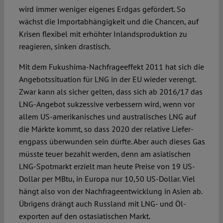
wird immer weniger eige­nes Erdgas gefördert. So
wächst die Importabhängigkeit und die Chancen, auf
Krisen flexibel mit erhöhter Inlandsproduk­tion zu
reagieren, sinken drastisch.
Mit dem Fuku­shima-Nachfrageeffekt 2011 hat sich die
An­gebots­situation für LNG in der EU wieder verengt.
Zwar kann als sicher gelten, dass sich ab 2016/17 das
LNG-Angebot sukzessive ver­bessern wird, wenn vor
allem US-amerika­nisches und australisches LNG auf
die Märk­te kommt, so dass 2020 der relative Liefer­
engpass überwunden sein dürfte. Aber auch dieses Gas
müsste teuer bezahlt werden, denn am asiatischen
LNG-Spotmarkt erzielt man heute Preise von 19 US-
Dollar per MBtu, in Euro­pa nur 10,50 US-Dollar. Viel
hängt also von der Nachfrageentwicklung in Asien ab.
Übrigens drängt auch Russland mit LNG- und Öl­
exporten auf den ostasiatischen Markt.