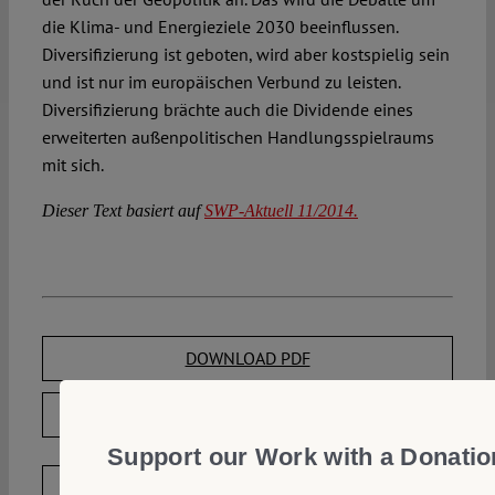
die Klima- und Energieziele 2030 beeinflussen.
Diversifizierung ist geboten, wird aber kostspielig sein
und ist nur im europäischen Verbund zu leisten.
Diversifizierung brächte auch die Dividende eines
erweiterten außenpolitischen Handlungsspielraums
mit sich.
Dieser Text basiert auf
SWP-Aktuell 11/2014.
DOWNLOAD PDF
LICENSED UNDER CC BY-NC-ND 4.0
Support our Work with a Donatio
EXPORT METADATA