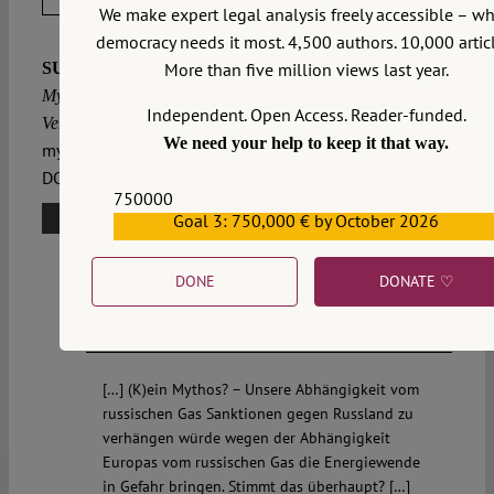
We make expert legal analysis freely accessible – w
democracy needs it most. 4,500 authors. 10,000 articl
Westphal, Kirsten:
SUGGESTED CITATION
(K)ein
More than five million views last year.
Mythos? – Unsere Abhängigkeit vom russischen Gas,
Independent. Open Access. Reader-funded.
2014/3/18, https://verfassungsblog.de/kein-
VerfBlog,
We need your help to keep it that way.
mythos-unsere-abhaengigkeit-vom-russischen-gas/,
DOI:
10.17176/20181005-171328-0
.
750000
No Comments
Goal 3: 750,000 € by October 2026
559159
DONE
DONATE ♡
Die wunderbare Welt von Isotopp
Wed 19 Mar 2014
at 10:15
[…] (K)ein Mythos? – Unsere Abhängigkeit vom
russischen Gas Sanktionen gegen Russland zu
verhängen würde wegen der Abhängigkeit
Europas vom russischen Gas die Energiewende
in Gefahr bringen. Stimmt das überhaupt? […]