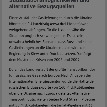
Substitutionsmöglichkeiten und
alternative Bezugsquellen
Einen Ausfall der Gaslieferungen durch die Ukraine
könnte die EU kurz­fristig (etwa drei Monate) wohl
weitgehend abfangen, für die Ukraine sähe die
Situation ungleich schwieriger aus. Es ist kein
unwahrscheinliches Szenario, dass Russland seine
Gaslieferungen an die Ukraine nutzen wird, die
Regierung in Kiew unter Druck zu setzen. Das folgt
dem Muster der Krisen von 2006 und 2009.
Durch das Land verläuft der größte Trans­port­korridor
für russisches Gas nach Euro­pa. Nach Angaben der
Internationalen Energieagentur wurde die Hälfte der
russi­schen Erdgasexporte von 160 Mrd. Kubik­metern
über die Ukraine nach Europa ge­leitet. Alternative
Transportmöglichkeiten bieten Nord Stream Pipeline
mit 55 Mrd. Kubikmetern, die Jamal-Pipeline mit 33