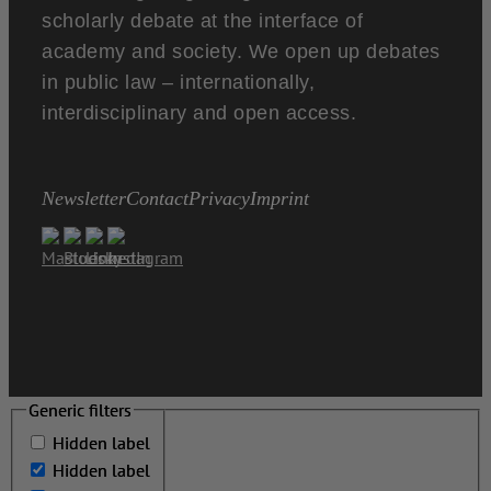
scholarly debate at the interface of
academy and society. We open up debates
in public law – internationally,
interdisciplinary and open access.
Newsletter
Contact
Privacy
Imprint
Generic filters
Generic filters
Hidden label
Hidden label
Hidden label
Hidden label