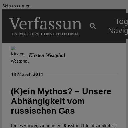
Skip to content
Tog
Navig
Main
Kirsten Westphal
About
18 March 2014
Projects
(K)ein Mythos? – Unsere
Abhängigkeit vom
Open Access
russischen Gas
Authors
Um es vorweg zu nehmen: Russland bleibt zumindest