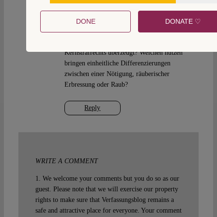
ausloten.
Abgesehen von diesen eher staatrechtlichen
DONE
DONATE ♡
Überlegungen bin ich auch kriminalpolitisch
nicht von einer Vereinheitlichung des
Kernstrafrechts überzeugt? Welchen nutzen
bringen einheitliche Differenzierungen
zwischen einer Nötigung, räuberischer
Erbressung oder Raub?
Reply
WRITE A COMMENT
1. We welcome your comments but you do so as our
guest. Please note that we will exercise our property
rights to make sure that Verfassungsblog remains a
safe and attractive place for everyone. Your comment