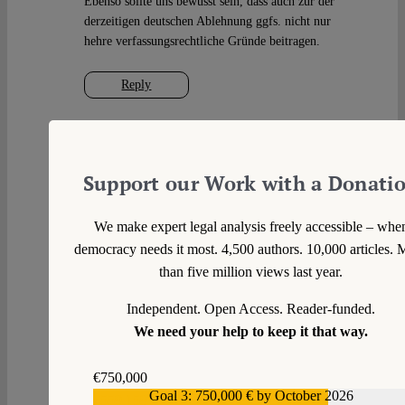
Ebenso sollte uns bewusst sein, dass auch zur der
derzeitigen deutschen Ablehnung ggfs. nicht nur
hehre verfassungsrechtliche Gründe beitragen.
Reply
Verfassungsreferendar
Tue 6 Feb 2024 at
10:14
Support our Work with a Donati
Dieser Wunsch, der die Kompetenzen der EU
We make expert legal analysis freely accessible – whe
auch auf das Kernstrafrecht erstrecken will ist
democracy needs it most. 4,500 authors. 10,000 articles. 
nicht nur eine Frage der Kommunikation,
than five million views last year.
sondern auch eine Frage der Verfassung.
Mit Blick auf das Lissabon-Urteil des
Independent. Open Access. Reader-funded.
Bundesverfassungsgerichts (2009) würde eine
We need your help to keep it that way.
derartige Kompetenzerweiterung der EU nicht
nur gegen das Grundgesetz verstoßen, sondern
es würde im änderungsfesten Bereich (Art. 79
€750,000
Abs. 3 GG) die “Grenze des Grundgesetzes”
Goal 3: 750,000 € by October 2026
€559,159