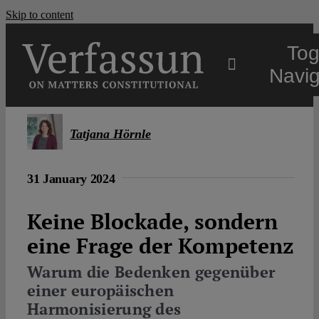
Skip to content
Tog
Navig
Main
Tatjana Hörnle
About
31 January 2024
Projects
Keine Blockade, sondern
eine Frage der Kompetenz
Open Access
Warum die Bedenken gegenüber
einer europäischen
Harmonisierung des
Authors