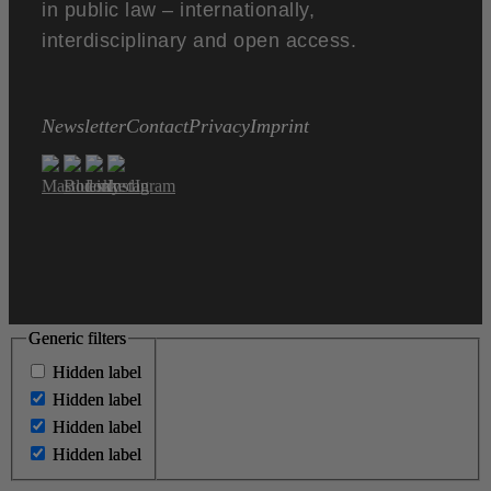
in public law – internationally,
interdisciplinary and open access.
Newsletter
Contact
Privacy
Imprint
Generic filters
Generic filters
Hidden label
Hidden label
Hidden label
Hidden label
Hidden label
Hidden label
Hidden label
Hidden label