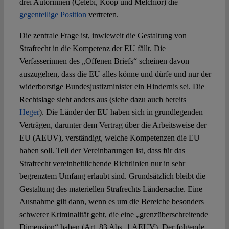
drei Autorinnen (Çelebi, Koop und Melchior) die
gegenteilige Position
vertreten.
Die zentrale Frage ist, inwieweit die Gestaltung von
Strafrecht in die Kompetenz der EU fällt. Die
Verfasserinnen des „Offenen Briefs“ scheinen davon
auszugehen, dass die EU alles könne und dürfe und nur der
widerborstige Bundesjustizminister ein Hindernis sei. Die
Rechtslage sieht anders aus (siehe dazu auch bereits
Heger
). Die Länder der EU haben sich in grundlegenden
Verträgen, darunter dem Vertrag über die Arbeitsweise der
EU (AEUV), verständigt, welche Kompetenzen die EU
haben soll. Teil der Vereinbarungen ist, dass für das
Strafrecht vereinheitlichende Richtlinien nur in sehr
begrenztem Umfang erlaubt sind. Grundsätzlich bleibt die
Gestaltung des materiellen Strafrechts Ländersache. Eine
Ausnahme gilt dann, wenn es um die Bereiche besonders
schwerer Kriminalität geht, die eine „grenzüberschreitende
Dimension“ haben (Art. 83 Abs. 1 AEUV). Der folgende