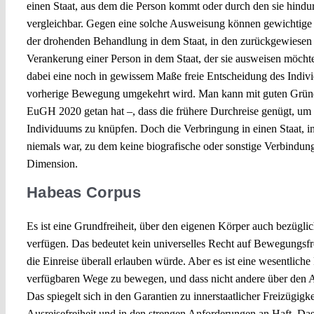
einen Staat, aus dem die Person kommt oder durch den sie hindurc
vergleichbar. Gegen eine solche Ausweisung können gewichtige
der drohenden Behandlung in dem Staat, in den zurückgewiesen 
Verankerung einer Person in dem Staat, der sie ausweisen möchte.
dabei eine noch in gewissem Maße freie Entscheidung des Indiv
vorherige Bewegung umgekehrt wird. Man kann mit guten Gründe
EuGH 2020 getan hat –, dass die frühere Durchreise genügt, um
Individuums zu knüpfen. Doch die Verbringung in einen Staat, i
niemals war, zu dem keine biografische oder sonstige Verbindung
Dimension.
Habeas Corpus
Es ist eine Grundfreiheit, über den eigenen Körper auch bezüglic
verfügen. Das bedeutet kein universelles Recht auf Bewegungsfre
die Einreise überall erlauben würde. Aber es ist eine wesentliche
verfügbaren Wege zu bewegen, und dass nicht andere über den Au
Das spiegelt sich in den Garantien zu innerstaatlicher Freizügigke
Ausreisefreiheit und in den strengen Anforderungen an Haft. Dass