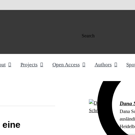
Search
out
Projects
Open Access
Authors
Spo
Dana 
Dana Sc
ausländ
 eine
Heidelb