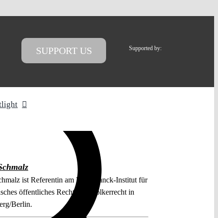
Supported by:
SUPPORT US
tlight
Schmalz
hmalz ist Referentin am Max-Planck-Institut für
isches öffentliches Recht und Völkerrecht in
erg/Berlin.