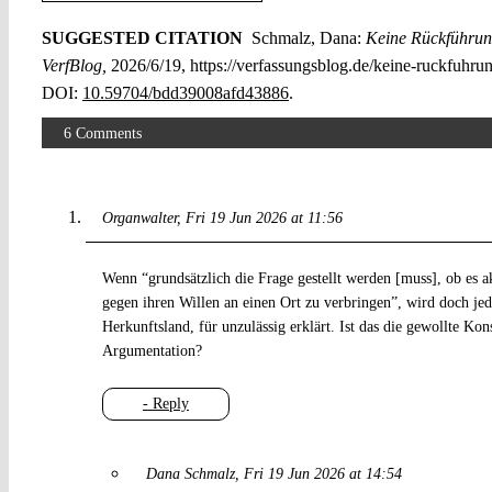
SUGGESTED CITATION
Schmalz, Dana:
Keine Rückführung
VerfBlog,
2026/6/19, https://verfassungsblog.de/keine-ruckfuhru
DOI:
10.59704/bdd39008afd43886
.
6 Comments
Organwalter
Fri 19 Jun 2026 at 11:56
Wenn “grundsätzlich die Frage gestellt werden [muss], ob es a
gegen ihren Willen an einen Ort zu verbringen”, wird doch je
Herkunftsland, für unzulässig erklärt. Ist das die gewollte Ko
Argumentation?
- Reply
Dana Schmalz
Fri 19 Jun 2026 at 14:54