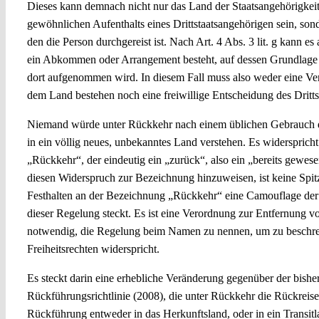
Dieses kann demnach nicht nur das Land der Staatsangehörigkeit
gewöhnlichen Aufenthalts eines Drittstaatsangehörigen sein, sond
den die Person durchgereist ist. Nach Art. 4 Abs. 3 lit. g kann e
ein Abkommen oder Arrangement besteht, auf dessen Grundlage d
dort aufgenommen wird. In diesem Fall muss also weder eine Ve
dem Land bestehen noch eine freiwillige Entscheidung des Dritts
Niemand würde unter Rückkehr nach einem üblichen Gebrauch d
in ein völlig neues, unbekanntes Land verstehen. Es widersprich
„Rückkehr“, der eindeutig ein „zurück“, also ein „bereits gewese
diesen Widerspruch zur Bezeichnung hinzuweisen, ist keine Spitzf
Festhalten an der Bezeichnung „Rückkehr“ eine Camouflage der
dieser Regelung steckt. Es ist eine Verordnung zur Entfernung v
notwendig, die Regelung beim Namen zu nennen, um zu beschre
Freiheitsrechten widerspricht.
Es steckt darin eine erhebliche Veränderung gegenüber der bishe
Rückführungsrichtlinie (2008), die unter Rückkehr die Rückrei
Rückführung entweder in das Herkunftsland, oder in ein Transitl