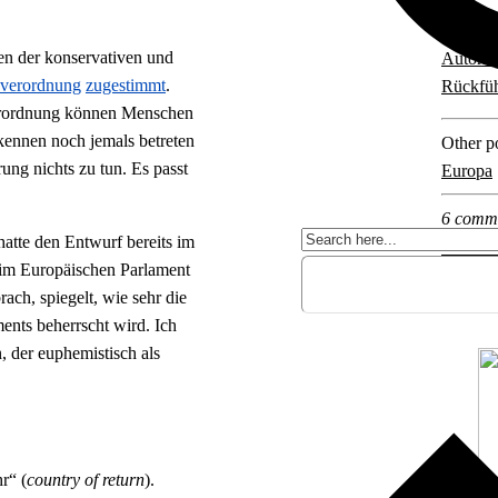
Explore 
en der konservativen und
Autorit
verordnung
zugestimmt
.
Rückfü
Verordnung können Menschen
kennen noch jemals betreten
Other po
ng nichts zu tun. Es passt
Europa
6 comm
atte den Entwurf bereits im
im Europäischen Parlament
ch, spiegelt, wie sehr die
ents beherrscht wird. Ich
, der euphemistisch als
r“ (
country of return
).