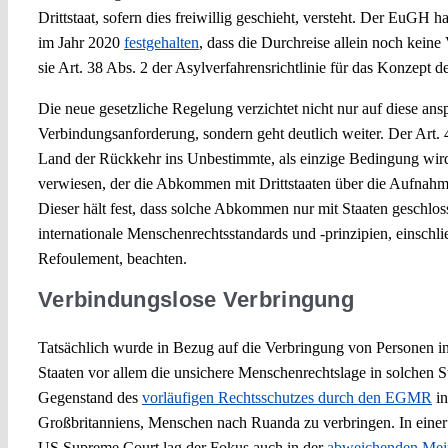
Drittstaat, sofern dies freiwillig geschieht, versteht. Der EuGH h
im Jahr 2020
festgehalten
, dass die Durchreise allein noch kein
sie Art. 38 Abs. 2 der Asylverfahrensrichtlinie für das Konzept de
Die neue gesetzliche Regelung verzichtet nicht nur auf diese ans
Verbindungsanforderung, sondern geht deutlich weiter. Der Art. 4 
Land der Rückkehr ins Unbestimmte, als einzige Bedingung wird
verwiesen, der die Abkommen mit Drittstaaten über die Aufnahme
Dieser hält fest, dass solche Abkommen nur mit Staaten geschlos
internationale Menschenrechtsstandards und -prinzipien, einschli
Refoulement, beachten.
Verbindungslose Verbringung
Tatsächlich wurde in Bezug auf die Verbringung von Personen in
Staaten vor allem die unsichere Menschenrechtslage in solchen St
Gegenstand des
vorläufigen Rechtsschutzes durch den EGMR
in
Großbritanniens, Menschen nach Ruanda zu verbringen. In einer
US Supreme Court lag der Fokus auch in der
abweichenden Mein