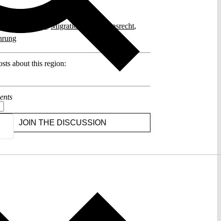
posts related to this:
ärer Populismus
,
Migration
,
Migrationsrecht
,
hrung
sts about this region:
ents
JOIN THE DISCUSSION