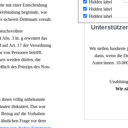
Hidden label
atte mit einer Entscheidung
Hidden label
e Verbindung begründe, wie
Hidden label
s sicheren Drittstaats vorsah.
Unterstützen
pruchsvollere
Abs. 3 lit. g erweitert das
 auf Art. 17 der Verordnung
Wir stellen fundierte
 von Personen betrifft.
dann, wenn die De
sen werden dürfen, die
Autor:innen. 10.000
eßlich des Prinzips des Non-
Unabhängi
Wir zä
 ihnen völlig unbekannte
aaten diskutiert. Das war
 Bezug auf die Vorhaben
 ähnlichen Frage vor dem
ung von Justice Sotomayor