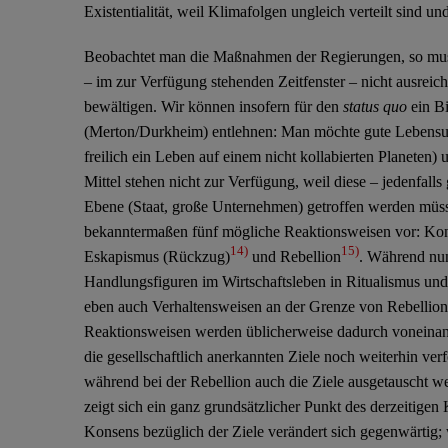
Existentialität, weil Klimafolgen ungleich verteilt sind u
Beobachtet man die Maßnahmen der Regierungen, so muss 
– im zur Verfügung stehenden Zeitfenster – nicht ausreic
bewältigen. Wir können insofern für den
status quo
ein Bi
(Merton/Durkheim) entlehnen: Man möchte gute Lebensu
freilich ein Leben auf einem nicht kollabierten Planeten
Mittel stehen nicht zur Verfügung, weil diese – jedenfalls
Ebene (Staat, große Unternehmen) getroffen werden müss
bekanntermaßen fünf mögliche Reaktionsweisen vor: Konf
14)
15)
Eskapismus (Rückzug)
und Rebellion
. Während nun
Handlungsfiguren im Wirtschaftsleben in Ritualismus und
eben auch Verhaltensweisen an der Grenze von Rebellion
Reaktionsweisen werden üblicherweise dadurch voneinand
die gesellschaftlich anerkannten Ziele noch weiterhin ver
während bei der Rebellion auch die Ziele ausgetauscht w
zeigt sich ein ganz grundsätzlicher Punkt des derzeitigen K
Konsens bezüglich der Ziele verändert sich gegenwärtig;