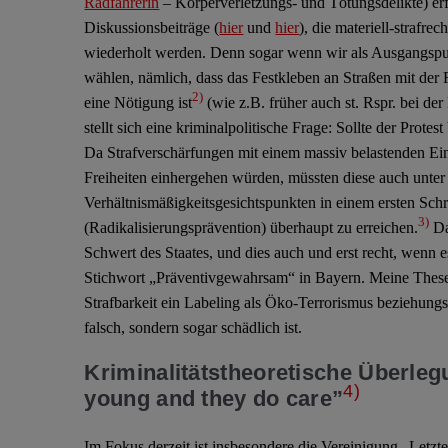
Radfahrerin
– Körperverletzungs- und Tötungsdelikte) erfo
Diskussionsbeiträge (
hier
und
hier
), die materiell-strafrec
wiederholt werden. Denn sogar wenn wir als Ausgangspunk
wählen, nämlich, dass das Festkleben an Straßen mit der 
2)
eine Nötigung ist
(wie z.B. früher auch st. Rspr. bei de
stellt sich eine kriminalpolitische Frage: Sollte der Prot
Da Strafverschärfungen mit einem massiv belastenden Eing
Freiheiten einhergehen würden, müssten diese auch unter
Verhältnismäßigkeitsgesichtspunkten in einem ersten Schrit
3)
(Radikalisierungsprävention) überhaupt zu erreichen.
Das
Schwert des Staates, und dies auch und erst recht, wenn es
Stichwort „Präventivgewahrsam“ in Bayern. Meine These la
Strafbarkeit ein Labeling als Öko-Terrorismus beziehungs
falsch, sondern sogar schädlich ist.
Kriminalitätstheoretische Überleg
4)
young and they do care”
Im Fokus derzeit ist insbesondere die Vereinigung „Letzt