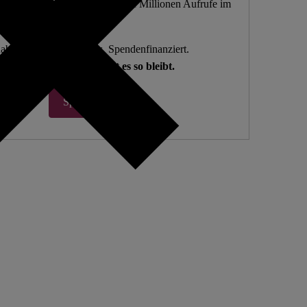
 10.000 Beiträge. Mehr als fünf Millionen Aufrufe im
letzten Jahr.
abhängig. Open Access. Spendenfinanziert.
Wir zählen auf Sie, damit es so bleibt.
Spenden ♡