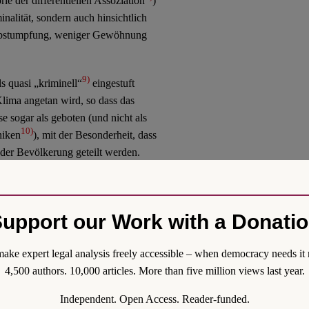
ie der differentiellen Assoziation
)
minalität, sondern auch hinsichtlich
r Abstumpfung, weniger Gewöhnung
9)
s quasi „kriminell“
eingestuft
lima angetan wird, so dass das
e sogar als geboten (und nicht als
10)
niken
), mit der Besonderheit, dass
 der Bevölkerung geteilt werden.
gnitive Dissonanz
upport our Work with a Donati
r Umstände negativer Art, die mit
und zwar, um kognitive Dissonanz zu
ake expert legal analysis freely accessible – when democracy needs it 
 unangenehm; noch leichter ist das
4,500 authors. 10,000 articles. More than five million views last year.
r „unpassende Umstand“ „weit weg“
Independent. Open Access. Reader-funded.
de bei einem Phänomen wie dem