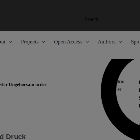
Search
out
Projects
Open Access
Authors
Spot
viler Ungehorsam in der
n
nd Druck