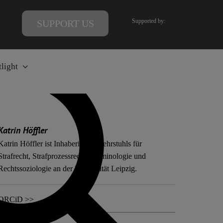
Supported by:
SUPPORT US
light
Katrin Höffler
Katrin Höffler ist Inhaberin des Lehrstuhls für
Strafrecht, Strafprozessrecht, Kriminologie und
Rechtssoziologie an der Universität Leipzig.
ORCiD >>