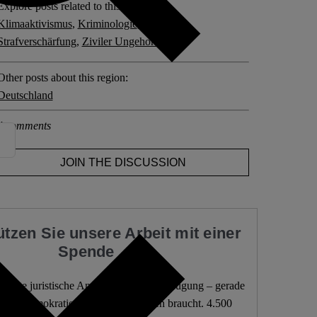
Explore posts related to this:
Klimaaktivismus
,
Kriminologie
,
Strafrecht
,
Strafverschärfung
,
Ziviler Ungehorsam
Other posts about this region:
Deutschland
4 comments
JOIN THE DISCUSSION
ützen Sie unsere Arbeit mit einer
Spende
ndierte juristische Analysen frei zur Verfügung – gerade
 die Demokratie sie am dringendsten braucht. 4.500