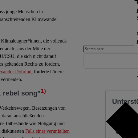
dass junge Menschen in
oranschreitenden Klimawandel
 Klimaleugner*innen, die vollends
er auch „aus der Mitte der
U/CSU, die sich nicht darauf
s geltenden Rechts zu fordern,
exander Dobrindt
forderte härtere
 vermeiden.
1)
a rebel song”
Unterst
n Verkehrswegen, Besetzungen von
 daran anschließenden
ere Tatbestände wie Nötigung und
Wir stellen fu
 diskutierten
Falls einer verunfallten
dann, wenn