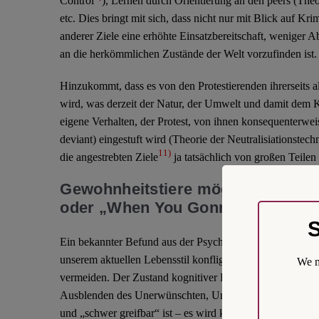
Control
), Lernen durch Orientierung an den peers (Theor
etc. Dies bringt mit sich, dass nicht nur mit Blick auf Kri
anderer Ziele eine erhöhte Einsatzbereitschaft, wenige
an die herkömmlichen Zustände der Welt vorzufinden ist.
Hinzukommt, dass es von den Protestierenden ihrerseits al
wird, was derzeit der Natur, der Umwelt und damit dem K
eigene Verhalten, der Protest, von ihnen konsequenterweis
deviant) eingestuft wird (Theorie der Neutralisiationstech
11)
die angestrebten Ziele
ja tatsächlich von großen Teilen
Gewohnheitstiere mögen keine ko
oder „When You Gonna Learn“
12)
S
Ein bekannter Befund aus der Psychologie ist es, dass wi
unserem aktuellen Lebensstil konfligieren, ausblenden, 
We m
vermeiden. Der Zustand kognitiver Dissonanz ist schlicht
Ausblenden des Unerwünschten, Unpassenden, wenn de
und „schwer greifbar“ ist – es wird klar, dass dies gera