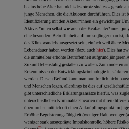
bis ins hohe Alter hat, nichtsdestotrotz sind es – gerade a
junge Menschen, die die Aktionen durchführen. Dies ist b
Identifizierung mit den Akteur*innen ein gewichtiger Um
Aktivist*innen selbst wie auch die Beobachter*innen jün
eine besondere Betroffenheit auf: um so jünger man ist, 
des Klimawandels ausgesetzt sein, einfach weil ältere M
Lebensdauer haben werden (dazu auch
hier
). Dies hat z
die unmittelbar erhöhte Betroffenheit aufgrund jüngeren Al
Zukunft lebensfähig gestalten zu wollen. Zum anderen s
Erkenntnissen der Entwicklungskriminologie in stärkerem
werden. Diesen Befund kann man nun freilich nicht pausc
und Menschen legen, allerdings ist dies auf gesellschaftl
gibt unterschiedliche Erklärungsansätze hierfür, was zugle
unterschiedlichen Kriminalitätstheorien mit ihren differi
überdurchschnittlich oft einen Anknüpfungspunkt im juge
Erhöhte Begeisterungsfähigkeit (weniger Halt, weniger (a
weniger stark ausgeprägte Impulskontrolle, höhere Risiko
7)