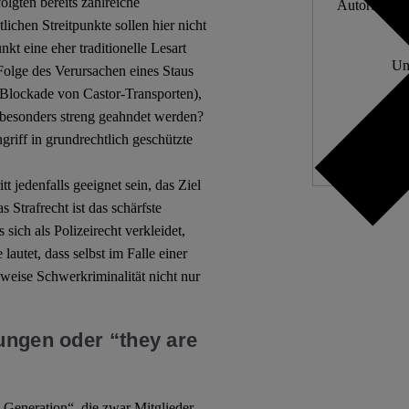
lgten bereits zahlreiche
Autor:innen.
htlichen Streitpunkte sollen hier nicht
t eine eher traditionelle Lesart
Un
Folge des Verursachen eines Staus
r Blockade von Castor-Transporten),
est besonders streng geahndet werden?
riff in grundrechtlich geschützte
t jedenfalls geeignet sein, das Ziel
 Strafrecht ist das schärfste
 sich als Polizeirecht verkleidet,
utet, dass selbst im Falle einer
weise Schwerkriminalität nicht nur
ungen oder “they are
e Generation“, die zwar Mitglieder