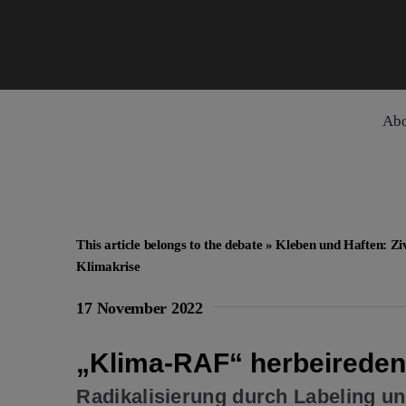
Skip
to
content
Ab
This article belongs to the debate »
Kleben und Haften: Zi
Klimakrise
17 November 2022
„Klima-RAF“ herbeirede
Radikalisierung durch Labeling u