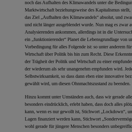
noch das Aufhalten des Klimawandels unter die Bedingun
Marktwirtschaft beziehungsweise des Kapitalismus stellt,
das Ziel „Aufhalten des Klimawandels“ absolut, und zwar 
und nicht länger ausgeblendet wurde. Nun mag es zwar au
Analysierenden ankommen, allerdings ist in die Untersuc
ein „funktionierender“ Planet die Lebensgrundlage von 
Vorbedingung für alles Folgende ist: so unter anderem für
Wirtschaft über Politik bis hin zum Recht. Diese Erkenntn
der Trägheit der Politik und Wirtschaft zu einer empfun
der wiederum als sehr unangenehm empfunden wird. Jede
Selbstwirksamkeit, so dass dann eben eine innovative be
gewählt wird, um diesen Ohnmachtszustand zu beenden.
Hinzu kommt unter Umständen auch, dass wir gerade alle
besonders eindrücklich, erlebt haben, dass doch alles plö
kann, wenn es nur gewollt ist, Stichwort „Lockdown“, und
Lagen finanziert werden kann, Stichwort „Sondervermög
wohl gerade für jüngere Menschen besonders unbegreiflic