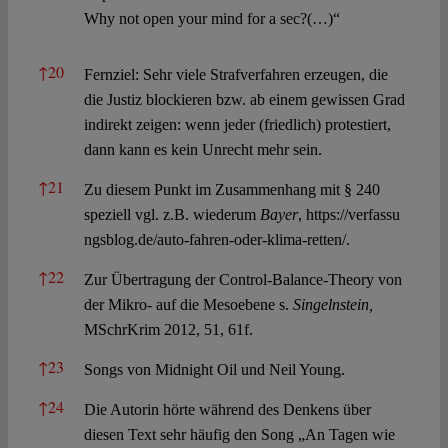
Why not open your mind for a sec?(…)“
↑
20
Fernziel: Sehr viele Strafverfahren erzeugen, die
die Justiz blockieren bzw. ab einem gewissen Grad
indirekt zeigen: wenn jeder (friedlich) protestiert,
dann kann es kein Unrecht mehr sein.
↑
21
Zu diesem Punkt im Zusammenhang mit § 240
speziell vgl. z.B. wiederum
Bayer
,
https://verfassu
ngsblog.de/auto-fahren-oder-klima-retten/.
↑
22
Zur Übertragung der Control-Balance-Theory von
der Mikro- auf die Mesoebene s.
Singelnstein,
MSchrKrim 2012, 51, 61f.
↑
23
Songs von Midnight Oil und Neil Young
.
↑
24
Die Autorin hörte während des Denkens über
diesen Text sehr häufig den Song „An Tagen wie