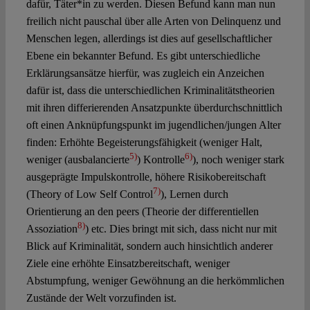
dafür, Täter*in zu werden. Diesen Befund kann man nun
freilich nicht pauschal über alle Arten von Delinquenz und
Menschen legen, allerdings ist dies auf gesellschaftlicher
Ebene ein bekannter Befund. Es gibt unterschiedliche
Erklärungsansätze hierfür, was zugleich ein Anzeichen
dafür ist, dass die unterschiedlichen Kriminalitätstheorien
mit ihren differierenden Ansatzpunkte überdurchschnittlich
oft einen Anknüpfungspunkt im jugendlichen/jungen Alter
finden: Erhöhte Begeisterungsfähigkeit (weniger Halt,
5)
6)
weniger (ausbalancierte
) Kontrolle
), noch weniger stark
ausgeprägte Impulskontrolle, höhere Risikobereitschaft
7)
(Theory of Low Self Control
), Lernen durch
Orientierung an den peers (Theorie der differentiellen
8)
Assoziation
) etc. Dies bringt mit sich, dass nicht nur mit
Blick auf Kriminalität, sondern auch hinsichtlich anderer
Ziele eine erhöhte Einsatzbereitschaft, weniger
Abstumpfung, weniger Gewöhnung an die herkömmlichen
Zustände der Welt vorzufinden ist.