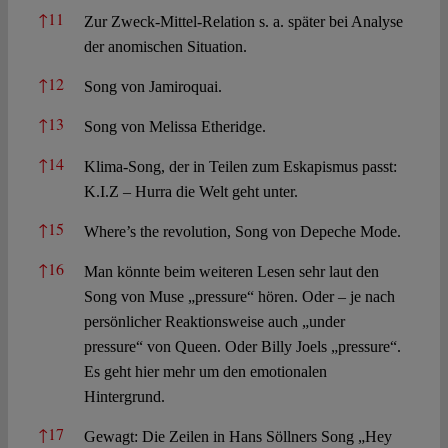
↑
11
Zur Zweck-Mittel-Relation s. a. später bei Analyse
der anomischen Situation.
↑
12
Song von Jamiroquai.
↑
13
Song von Melissa Etheridge.
↑
14
Klima-Song, der in Teilen zum Eskapismus passt:
K.I.Z – Hurra die Welt geht unter.
↑
15
Where’s the revolution, Song von Depeche Mode.
↑
16
Man könnte beim weiteren Lesen sehr laut den
Song von Muse „pressure“ hören. Oder – je nach
persönlicher Reaktionsweise auch „under
pressure“ von Queen. Oder Billy Joels „pressure“.
Es geht hier mehr um den emotionalen
Hintergrund.
↑
17
Gewagt: Die Zeilen in Hans Söllners Song „Hey