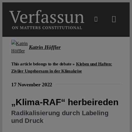
Skip
to
content
Toggl
Navig
Main
Katrin Höffler
About
This article belongs to the debate »
Kleben und Haften:
Ziviler Ungehorsam in der Klimakrise
Projects
17 November 2022
Open Access
„Klima-RAF“ herbeireden
Radikalisierung durch Labeling
Authors
und Druck