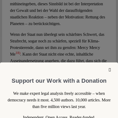
mithineingeben, dieses Sinnbild ist bei der Interpretation
der Gewalt und bei der Wahl der darauffolgenden
staatlichen Reaktion – neben der Motivation: Rettung des
Planeten – zu berücksichtigen.
Wenn der Staat nun überlegt sein schärfstes Schwert, das
Strafrecht, sogar noch zu schärfen, speziell für Klima-
Protestierende, dann sei ihm zu gerufen: Mercy Mercy
18)
Me
. Kann der Staat nicht eine echte, inhaltliche
Auseinandersetzung angehen, die dazu führt, dass sich die
Proteste nicht verschärfen, sondern ein Miteinander-nach-
19)
Lösungen-Suchen ermöglicht wird?
Support our Work with a Donation
Straftheoretische Bedenken
We make expert legal analysis freely accessible – when
Denn, und das sei ganz rational angemerkt: Die Hoffnung
democracy needs it most. 4,500 authors. 10,000 articles. More
auf Abschreckung durch höhere Strafdrohungen wird nicht
than five million views last year.
erfüllt werden; es ist ein bekannter Befund der
Generalpräventionsforschung, dass nicht die Höhe der
Independent. Open Access. Reader-funded.