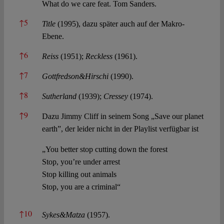
What do we care feat. Tom Sanders.
↑
5
Title
(1995), dazu später auch auf der Makro-
Ebene.
↑
6
Reiss
(1951);
Reckless
(1961).
↑
7
Gottfredson&Hirschi
(1990).
↑
8
Sutherland
(1939);
Cressey
(1974).
↑
9
Dazu Jimmy Cliff in seinem Song „Save our planet
earth”, der leider nicht in der Playlist verfügbar ist
„You better stop cutting down the forest
Stop, you’re under arrest
Stop killing out animals
Stop, you are a criminal“
↑
10
Sykes&Matza
(1957).