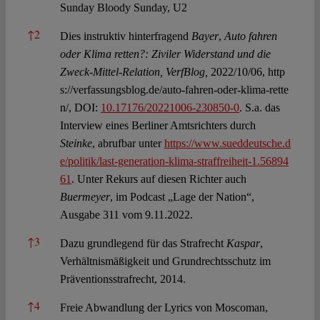
Sunday Bloody Sunday, U2
↑
2
Dies instruktiv hinterfragend
Bayer
,
Auto fahren
oder Klima retten?: Ziviler Widerstand und die
Zweck-Mittel-Relation, VerfBlog,
2022/10/06,
http
s://verfassungsblog.de/auto-fahren-oder-klima-rette
n/,
DOI:
10.17176/20221006-230850-0
. S.a. das
Interview eines Berliner Amtsrichters durch
Steinke
, abrufbar unter
https://www.sueddeutsche.d
e/politik/last-generation-klima-straffreiheit-1.56894
61
. Unter Rekurs auf diesen Richter auch
Buermeyer
, im Podcast „Lage der Nation“,
Ausgabe 311 vom 9.11.2022.
↑
3
Dazu grundlegend für das Strafrecht
Kaspar
,
Verhältnismäßigkeit und Grundrechtsschutz im
Präventionsstrafrecht, 2014.
↑
4
Freie Abwandlung der Lyrics von Moscoman,