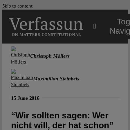
Skip to content
Tog
Navig
Main
Christoph Möllers
About
Maximilian Steinbeis
Projects
15 June 2016
Open Access
“Wir sollten sagen: Wer
nicht will, der hat schon”
Authors