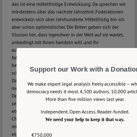
das ist eine mittelfristige Entwicklung. Da sprechen wir
mindestens über das nächste Jahrzehnt. Föderationen
entwickeln sich über Jahrhunderte. Mittelfristig bin ich
aber schon optimistischer. Die Briten geben sich der
Illusion hin, dass irgendwer in der Welt auf sie wartet,
unbedingt mit ihnen handeln will und ihr
außenpolitisches Gewicht stark in die Waagschale
fallen wird. Sie sind natürlich eine alte und
bedeutende Macht, aber deren Einfluss hing bisher
Support our Work with a Donatio
schon damit zusammen, dass sie Teil der EU waren.
Damit wäre es dann vorbei, und das werden sie
We make expert legal analysis freely accessible – w
merken. Auf Dauer werden mittelgroße Länder wie
democracy needs it most. 4,500 authors. 10,000 articl
Deutschland, Italien, Frankreich und Großbritannien
More than five million views last year.
sehen, dass sie regionale Integration brauchen. Japan
etwa merkt, wie abhängig es von Großmächten wie
Independent. Open Access. Reader-funded.
China und den USA ist, weil selbst ein so großes und
We need your help to keep it that way.
reiches Land im Prinzip außenpolitisch nicht mehr sein
eigenes Schicksal bestimmen kann. Das ist ein harter
€750,000