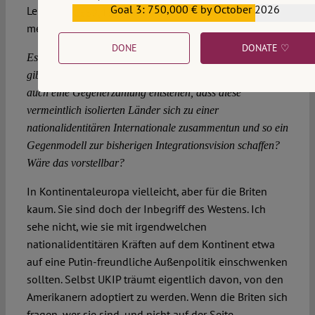
Goal 3: 750,000 € by October 2026
Lernprozess, der im Moment nicht unbedingt
€559,159
mehrheitsfähig ist.
DONE
DONATE ♡
Es gibt die Erzählung, dass es integrationsbereite Länder
gibt, und wer da nicht dazu gehört, ist isoliert. Könnte da
auch eine Gegenerzählung entstehen, dass diese
vermeintlich isolierten Länder sich zu einer
nationalidentitären Internationale zusammentun und so ein
Gegenmodell zur bisherigen Integrationsvision schaffen?
Wäre das vorstellbar?
In Kontinentaleuropa vielleicht, aber für die Briten
kaum. Sie sind doch der Inbegriff des Westens. Ich
sehe nicht, wie sie mit irgendwelchen
nationalidentitären Kräften auf dem Kontinent etwa
auf eine Putin-freundliche Außenpolitik einschwenken
sollten. Selbst UKIP träumt eigentlich davon, von den
Amerikanern adoptiert zu werden. Wenn die Briten sich
fragen, wer sie sind, und nicht auf der Seite