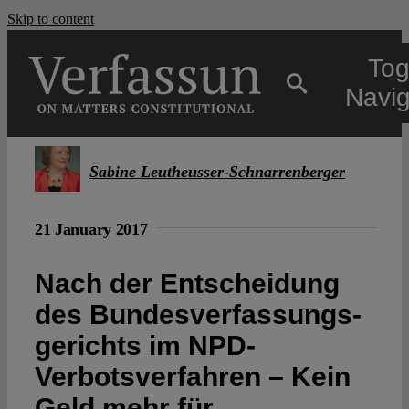
Skip to content
Tog
Navig
Main
Sabine Leutheusser-Schnarrenberger
About
21 January 2017
Projects
Nach der Entscheidung
des Bundesverfassungs­
Open Access
gerichts im NPD-
Verbotsverfahren – Kein
Authors
Geld mehr für