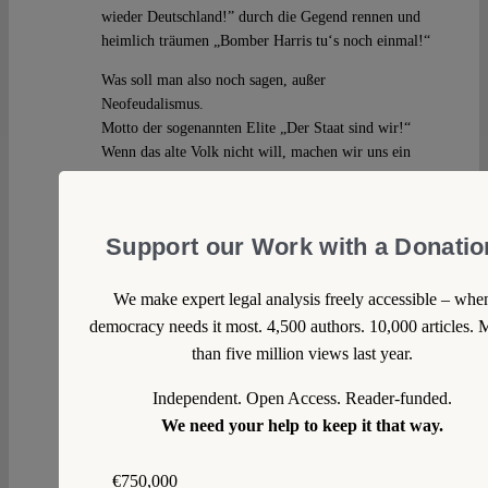
wieder Deutschland!” durch die Gegend rennen und
heimlich träumen „Bomber Harris tu‘s noch einmal!“
Was soll man also noch sagen, außer
Neofeudalismus.
Motto der sogenannten Elite „Der Staat sind wir!“
Wenn das alte Volk nicht will, machen wir uns ein
neues.
Reply
Support our Work with a Donatio
We make expert legal analysis freely accessible – whe
Maximilian Steinbeis
Wed 25 Jan 2017 at 00:11
democracy needs it most. 4,500 authors. 10,000 articles. 
than five million views last year.
@Populist: Das verstehe ich als Argument nicht.
Wieso bringen Sie hier die Linguistik ins Spiel,
Independent. Open Access. Reader-funded.
wenn es um normative Rechtsbegriffe geht?
We need your help to keep it that way.
@RN690: Sie haben vollkommen Recht. Das Volk
als ethnische Kategorie, als Naturphänomen
€750,000