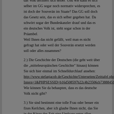
das Volk definiert sich selber. Und wie kann es sich
selber im GG sogar noch normativ widersprechen, es
ist doch der Souverän im Staate? Das GG soll doch
das Gesetz sein, das es sich selber gegeben hat. Da
schwört sogar der Bundeskanzler drauf und das es
ein deutsches Volk ist, steht sogar schon in der
Präambel.
Weil Ihnen das nicht gefällt, weil man es nicht
gefragt hat oder weil der Souverän ersetzt werden
soll oder alles zusammen?
2.) Die Geschichte der Deutschen (die geht weit über
die „mitteleuropäischen Geschichte“ hinaus) können
Sie sich hier einmal im Schnelldurchlauf ansehen:
http://www.stefanjacob.de/Geschichte/Unterseiten/Zeittafel.ph
Intern=1&PHPSESSID=b16d508597b22c4b23506cb7388845f
Wie können Sie da behaupten, dass es das deutsche
Volk nicht gibt?
3.) Sie sind bestimmt eine tolle Frau oder besser ein
fixes Kerlchen, aber ich glaube Ihnen nicht, das Sie
in der Kürze der Zeit eine Umfrage unter allen