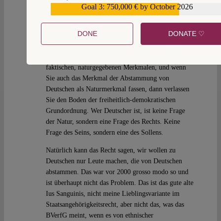
sozusagen, kann man nicht ohne Konflikt mit der
Goal 3: 750,000 € by October 2026
€559,159
freiheitlich-demokratischen Grundordnung mit dem
Volk, von dem in Art. 20 II GG die Rede ist,
DONE
DONATE ♡
gleichsetzen. Das ist genau der Punkt hier. Wenn Sie
sagen, Deutsche erkennen wir so, wie wir
Rotkehlchen oder Hainbuchen erkennen, anhand von
faktischen, naturgegebenen Merkmalen, und wenn
Sie auch das Merkmal der Abstammung von
Deutschen als Naturmerkmal fassen, dann verlassen
Sie den Boden der freiheitlich-demokratischen
Grundordnung. Wer Deutscher ist, ist keine Frage
der Natur, sondern eine Frage des Rechts. Keine
Frage des Seins, sondern eine des Sollens.
Natürlich kann das Recht sagen, wir wollen zu
Deutschen nur Leute machen, die von Deutschen
abstammen. Das war vor 2000 grosso modo so und
ist überhaupt nicht das Problem. Das ist das gute alte
Ius Sanguinis, nicht meine Lieblingsvariante im
Staatsangehörigkeitsrecht, aber nicht das, was das
BVerfG meint, wenn es von ethnischer