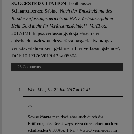
SUGGESTED CITATION
Leutheusser-
Schnarrenberger, Sabine:
Nach der Entscheidung des
Bundesverfassungs­gerichts im NPD-Verbotsverfahren –
Kein Geld mehr für Verfassungsfeinde!?, VerfBlog,
2017/1/21, https://verfassungsblog.de/nach-der-
entscheidung-des-bundesverfassungsgerichts-im-npd-
verbotsverfahren-kein-geld-mehr-fuer-verfassungsfeinde/,
DOI:
10.17176/20170123-095504
.
23 Comments
Wiss. Mit.
Sat 21 Jan 2017 at 12:41
<>
Sowas könnte man doch aber auch durch die
Eröffnung des Rechtswegs, etwa durch einen noch zu
schaffenden § 50 Abs. 1 Nr. 7 VwGO vermeiden? In