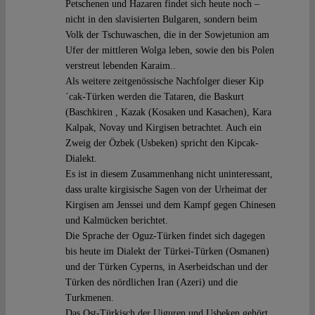
Petschenen und Hazaren findet sich heute noch –
nicht in den slavisierten Bulgaren, sondern beim
Volk der Tschuwaschen, die in der Sowjetunion am
Ufer der mittleren Wolga leben, sowie den bis Polen
verstreut lebenden Karaim..
Als weitere zeitgenössische Nachfolger dieser Kip
´cak-Türken werden die Tataren, die Baskurt
(Baschkiren , Kazak (Kosaken und Kasachen), Kara
Kalpak, Novay und Kirgisen betrachtet. Auch ein
Zweig der Özbek (Usbeken) spricht den Kipcak-
Dialekt.
Es ist in diesem Zusammenhang nicht uninteressant,
dass uralte kirgisische Sagen von der Urheimat der
Kirgisen am Jenssei und dem Kampf gegen Chinesen
und Kalmücken berichtet.
Die Sprache der Oguz-Türken findet sich dagegen
bis heute im Dialekt der Türkei-Türken (Osmanen)
und der Türken Cyperns, in Aserbeidschan und der
Türken des nördlichen Iran (Azeri) und die
Turkmenen.
Das Ost-Türkisch der Uiguren und Usbeken gehört