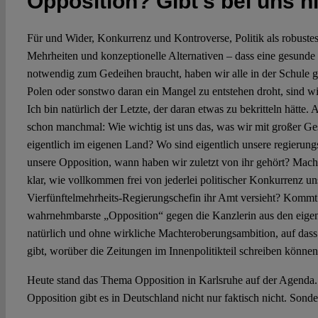
Opposition? Gibt’s bei uns ni
Für und Wider, Konkurrenz und Kontroverse, Politik als robust
Mehrheiten und konzeptionelle Alternativen – dass eine gesunde
notwendig zum Gedeihen braucht, haben wir alle in der Schule g
Polen oder sonstwo daran ein Mangel zu entstehen droht, sind wir
Ich bin natürlich der Letzte, der daran etwas zu bekritteln hätte. 
schon manchmal: Wie wichtig ist uns das, was wir mit großer Ge
eigentlich im eigenen Land? Wo sind eigentlich unsere regierung
unsere Opposition, wann haben wir zuletzt von ihr gehört? Mach
klar, wie vollkommen frei von jederlei politischer Konkurrenz un
Vierfünftelmehrheits-Regierungschefin ihr Amt versieht? Kommt n
wahrnehmbarste „Opposition“ gegen die Kanzlerin aus den eigen
natürlich und ohne wirkliche Machteroberungsambition, auf dass
gibt, worüber die Zeitungen im Innenpolitikteil schreiben könne
Heute stand das Thema Opposition in Karlsruhe auf der Agenda.
Opposition gibt es in Deutschland nicht nur faktisch nicht. Sonde