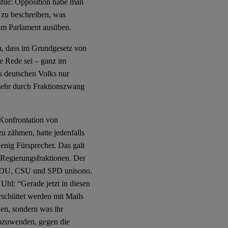
uhle: Opposition habe man
 zu beschreiben, was
 im Parlament ausüben.
n, dass im Grundgesetz von
e Rede sei – ganz im
s deutschen Volks nur
mehr durch Fraktionszwang
 Konfrontation von
u zähmen, hatte jedenfalls
enig Fürsprecher. Das galt
Regierungsfraktionen. Der
n CDU, CSU und SPD unisono.
hl: “Gerade jetzt in diesen
schüttet werden mit Mails
nen, sondern was ihr
bzuwenden, gegen die