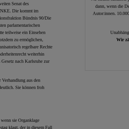
eiten Senat des
dann, wenn die De
 LINKE. Die kommt im
Autor:innen. 10.000
ionsfraktion Bündnis 90/Die
sten parlamentarischen
tte teilweise ein Einsehen
Unabhängi
trotzdem zu ermöglichen,
Wir zä
nisatorisch regelbare Rechte
derheitenrecht weiterhin
s Gesetz nach Karlsruhe zur
r Verhandlung aus den
eutlich. Sie können froh
n, wenn sie Organklage
tag klagt, der in diesem Fall