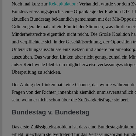
Noch mal kurz zur
Rekapitulation
: Verhandelt wurde vor dem Zw
Bundesverfassungsgerichts eine Organklage der Fraktion DIE
aktuellen Bundestag bekanntlich gemeinsam mit der Mit-Opposit
Grünen gerade mal auf ein Fünftel der Stimmen, was für die mei
Minderheitsrechte eigentlich nicht reicht. Die Große Koalition ha
und verpflichtete sich in der Geschäftsordnung, der Opposition 
Untersuchungsausschüsse einzusetzen und andere parlamentsorga
auszuüben. Das war den Linken aber nicht genug, zumal ein Min
außer Reichweite bleibt: ein möglicherweise verfassungswidrige
Überprüfung zu schicken.
Der Antrag der Linken hat keine Chance, das wurde während de
Fragen von der Richter_innenbank ziemlich unmissverständlich d
sein, wenn er nicht schon über die Zulässigkeitsfrage stolpert.
Bundestag v. Bundestag
Das erste Zulässigkeitsproblem ist, dass eine Bundestagsfraktio
erhebt, gleichsam stellvertretend für das Verfassungsorgan Bundes