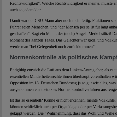
Rechtswidrigkeit”. Welche Rechtswidrigkeit er meinte, musste er
auch so jedem klar.
Damit war der CSU-Mann aber noch nicht fertig. Fraktionen seie
Führer seien Menschen, und “der Mensch per se ist für lang anh
geschaffen”. Sagt ein Mann, der (noch) Angela Merkel stützt! Da
Moment des ganzen Tages. Das Gelächter war groß, und Voßkuhl
werde man “bei Gelegenheit noch zurückkommen”.
Normenkontrolle als politisches Kampf
Endgültig entwich die Luft aus dem Linken-Antrag aber, als es 
essentiellen Minderheitenrechte ihnen überhaupt vorenthalten wü
Opposition im 18. Deutschen Bundestag ja so gut wie alles, was 
ausgenommen ein abstraktes Normenkontrollverfahren anstrenge
Ist das so essentiell? Könne er nicht erkennen, meinte Voßkuhle
könnten schließlich auch per Organklage oder per Verfassungsb
gekippt werden. Die “Wahrnehmung, dass das Wohl und Wehe de