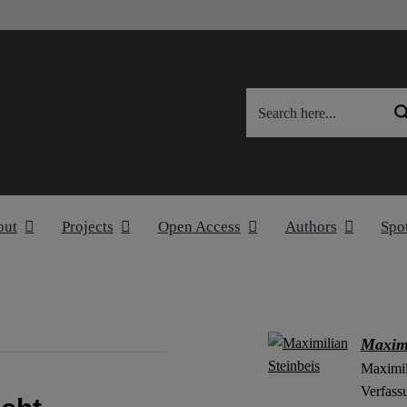
out
Projects
Open Access
Authors
Spo
Maximi
Maximil
Verfass