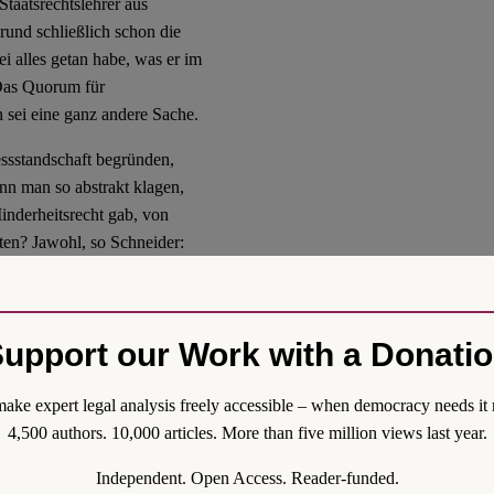
taatsrechtslehrer aus
und schließlich schon die
 alles getan habe, was er im
Das Quorum für
 sei eine ganz andere Sache.
essstandschaft begründen,
n man so abstrakt klagen,
inderheitsrecht gab, von
ten? Jawohl, so Schneider:
olitische Lage. Wenn die
assungsrechtlichen Argumenten
nt und Ex-Vorsitzender der
upport our Work with a Donati
ötiges Quorum doch erst
ind zwar zu wenig, hoffen
ake expert legal analysis freely accessible – when democracy needs it 
önnen, darüber könne man
4,500 authors. 10,000 articles. More than five million views last year.
u frech” erschienen.
ionsschutz
Independent. Open Access. Reader-funded.