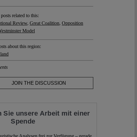
posts related to this:
utional Review
,
Great Coalition
,
Opposition
estminster Model
sts about this region:
land
ents
JOIN THE DISCUSSION
 Sie unsere Arbeit mit einer
Spende
 juristische Analysen frei zur Verfügung – gerade