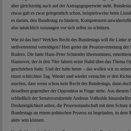
aber gleichzeitig auch auf der Antragsgegnerseite steht. Bundest
etwas gab es zwar gelegentlich schon, beispielsweise beim Liss
es darum, den Bundestag zu hindern, Kompetenzen unwiderrufli
also tatsächlich sozusagen vor sich selbst zu schützen.
Wie ist das hier? Welches Recht des Bundestags will die Linke m
stellvertretend verteidigen? Hier geriet die Prozessvertretung der 
Rudern. Die hatte Hans-Peter Schneider übernommen, emeritierter
Hannover, der in den 70er Jahren seine Habil über das Thema O
geschrieben hatte. Und der hatte heute – das wollen wir zu sei
einen schlechten Tag. Wieder und wieder versuchte er den Richt
machen, dass wenn schon kein Recht des Bundestags, dann doch 
desselben gegenüber der Opposition in Frage stehe. Aus diesem
schließlich der Senatsvorsitzende Andreas Voßkuhle hinaushelfen,
Denkmöglichkeit anbot, die Prozessstandschaft mit dem Schutz de
Bundestags an einem politischen Prozess zu begründen, in dem 
aktiv sein können.