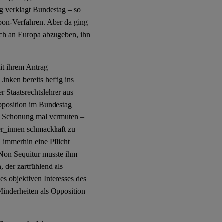
ag verklagt Bundestag – so
abon-Verfahren. Aber da ging
ch an Europa abzugeben, ihn
it ihrem Antrag
Linken bereits heftig ins
 Staatsrechtslehrer aus
pposition im Bundestag
ner Schonung mal vermuten –
er_innen schmackhaft zu
immerhin eine Pflicht
 Non Sequitur musste ihm
 der zartfühlend als
s objektiven Interesses des
Minderheiten als Opposition