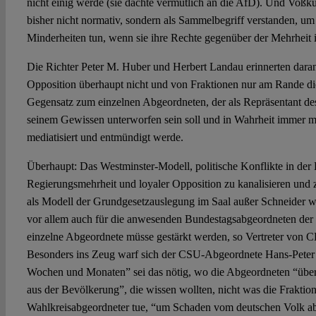
nicht einig werde (sie dachte vermutlich an die AfD). Und Voßk
bisher nicht normativ, sondern als Sammelbegriff verstanden, um
Minderheiten tun, wenn sie ihre Rechte gegenüber der Mehrheit
Die Richter Peter M. Huber und Herbert Landau erinnerten dara
Opposition überhaupt nicht und von Fraktionen nur am Rande di
Gegensatz zum einzelnen Abgeordneten, der als Repräsentant de
seinem Gewissen unterworfen sein soll und in Wahrheit immer 
mediatisiert und entmündigt werde.
Überhaupt: Das Westminster-Modell, politische Konflikte in der
Regierungsmehrheit und loyaler Opposition zu kanalisieren und z
als Modell der Grundgesetzauslegung im Saal außer Schneider w
vor allem auch für die anwesenden Bundestagsabgeordneten der 
einzelne Abgeordnete müsse gestärkt werden, so Vertreter vo
Besonders ins Zeug warf sich der CSU-Abgeordnete Hans-Peter U
Wochen und Monaten” sei das nötig, wo die Abgeordneten “über
aus der Bevölkerung”, die wissen wollten, nicht was die Fraktio
Wahlkreisabgeordneter tue, “um Schaden vom deutschen Volk a