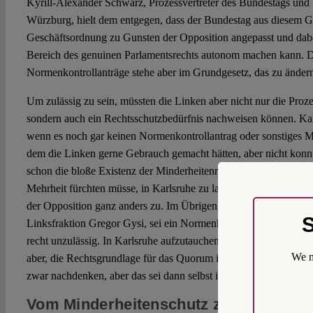
Kyrill-Alexander Schwarz, Prozessvertreter des Bundestags und S
Würzburg, hielt dem entgegen, dass der Bundestag aus diesem Gr
Geschäftsordnung zu Gunsten der Opposition angepasst und dabei
Bereich des genuinen Parlamentsrechts autonom machen kann. 
Normenkontrollanträge stehe aber im Grundgesetz, das zu ändern
Um zulässig zu sein, müssten die Linken aber nicht nur die Proz
sondern auch ein Rechtsschutzbedürfnis nachweisen können. Kan
wenn es noch gar keinen Normenkontrollantrag oder sonstiges M
dem die Linken gerne Gebrauch gemacht hätten, aber nicht konn
schon die bloße Existenz der Minderheitenrechte verändere die p
Mehrheit fürchten müsse, in Karlsruhe zu landen, höre sie verf
der Opposition ganz anders zu. Im Übrigen, ergänzte sein Manda
S
Linksfraktion Gregor Gysi, sei ein Normenkontrollantrag ohne n
recht unzulässig. In Karlsruhe aufzutauchen und zu sagen, wir s
We m
aber, die Rechtsgrundlage für das Quorum inzident kippen zu k
zwar nachdenken, aber das sei dann selbst ihm doch “eine Idee z
Vom Minderheitenschutz zum Opposit