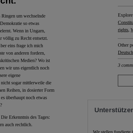
cht.
Explore 
es Ringen um wechselnde
Constit
 Demokratie so etwas
rights
,
W
elernt. Wenn in Ungarn,
 völlig zu Recht entsetzt.
Other po
Aber eins frage ich mich
Deutsch
ste von anderen fordern,
skritischen Medien? Wo ist
3 comm
en wir uns eigentlich noch
sere eigene
icht sogar mittlerweile die
en Reihen, in dosierter Form
 es überhaupt noch etwas
n?
Unterstützen
 Die Erkenntnis des Tages:
rn auch rechtlich.
Wir stellen fundierte