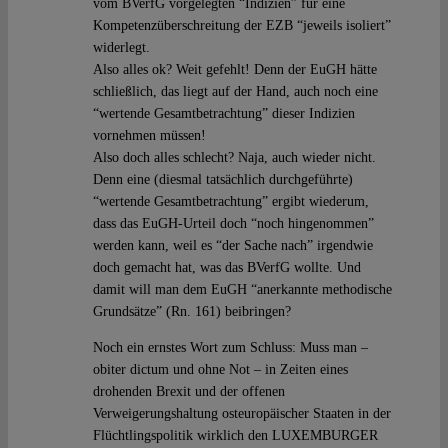
vom BVerfG vorgelegten “Indizien” für eine
Kompetenzüberschreitung der EZB “jeweils isoliert”
widerlegt.
Also alles ok? Weit gefehlt! Denn der EuGH hätte
schließlich, das liegt auf der Hand, auch noch eine
“wertende Gesamtbetrachtung” dieser Indizien
vornehmen müssen!
Also doch alles schlecht? Naja, auch wieder nicht.
Denn eine (diesmal tatsächlich durchgeführte)
“wertende Gesamtbetrachtung” ergibt wiederum,
dass das EuGH-Urteil doch “noch hingenommen”
werden kann, weil es “der Sache nach” irgendwie
doch gemacht hat, was das BVerfG wollte. Und
damit will man dem EuGH “anerkannte methodische
Grundsätze” (Rn. 161) beibringen?
Noch ein ernstes Wort zum Schluss: Muss man –
obiter dictum und ohne Not – in Zeiten eines
drohenden Brexit und der offenen
Verweigerungshaltung osteuropäischer Staaten in der
Flüchtlingspolitik wirklich den LUXEMBURGER