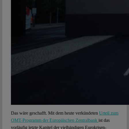
Das wäre geschafft. Mit dem heute verkündeten
Urteil zum
OMT-Programm der Europäischen Zentralbank
ist das
vorläufig letzte Kapitel der vielbändigen Eurokrisen-