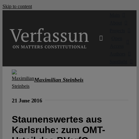
Skip to content
Main
About
Projects
Open
Access
Authors
Spotlight
Maximilian Steinbeis
21 June 2016
Staunenswertes aus
Karlsruhe: zum OMT-