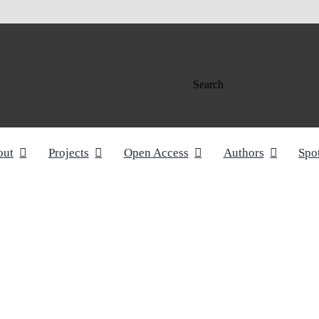
Search
out
Projects
Open Access
Authors
Spo