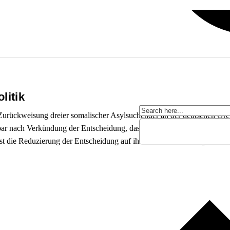
litik
 Zurückweisung dreier somalischer Asylsuchender an der deutschen Gre
r nach Verkündung der Entscheidung, dass sie ihn nicht daran hindere,
t die Reduzierung der Entscheidung auf ihre Einzelfallwirkung ein Fa