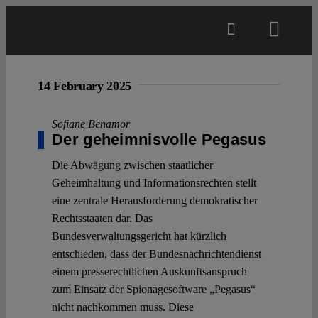
Skip
to
Toggl
content
Navig
Main
14 February 2025
About
Sofiane Benamor
Der geheimnisvolle Pegasus
Die Abwägung zwischen staatlicher
Projects
Geheimhaltung und Informationsrechten stellt
eine zentrale Herausforderung demokratischer
Open Access
Rechtsstaaten dar. Das
Bundesverwaltungsgericht hat kürzlich
entschieden, dass der Bundesnachrichtendienst
Authors
einem presserechtlichen Auskunftsanspruch
zum Einsatz der Spionagesoftware „Pegasus“
Spotlight
nicht nachkommen muss. Diese