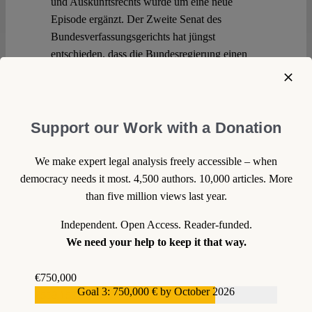
und Auskunftsrechts wurde um eine neue
Episode ergänzt. Der Zweite Senat des
Bundesverfassungsgerichts hat jüngst
entschieden, dass die Bundesregierung einen
Bundestagsabgeordneten zu Unrecht über die
Anzahl der ins Ausland entsandten
Bediensteten des Bundesamtes für
Verfassungsschutz (BfV) nicht unterrichtet hat.
Support our Work with a Donation
Das Urteil des Bundesverfassungsgerichts
ordnet sich in eine stetig länger werdende Reihe
We make expert legal analysis freely accessible – when
von Entscheidungen ein, in der es im Kern um
democracy needs it most. 4,500 authors. 10,000 articles. More
die Frage geht, ob und inwieweit sich der
than five million views last year.
Bundestag, seine Untergliederungen oder seine
Independent. Open Access. Reader-funded.
Mitglieder durch verfassungsrechtlich radizierte
We need your help to keep it that way.
Auskunftsansprüche über die Aktivitäten der
Nachrichtendienste informieren dürfen. Die
€750,000
juristischen Auseinandersetzungen betreffen
Goal 3: 750,000 € by October 2026
€559,159
häufig die Auslegung höchst abstrakter