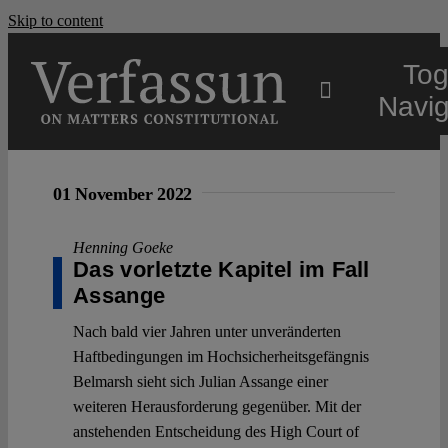
Skip to content
Tog
Navig
Main
01 November 2022
About
Henning Goeke
Das vorletzte Kapitel im Fall
Assange
Projects
Nach bald vier Jahren unter unveränderten
Haftbedingungen im Hochsicherheitsgefängnis
Open Access
Belmarsh sieht sich Julian Assange einer
weiteren Herausforderung gegenüber. Mit der
anstehenden Entscheidung des High Court of
Authors