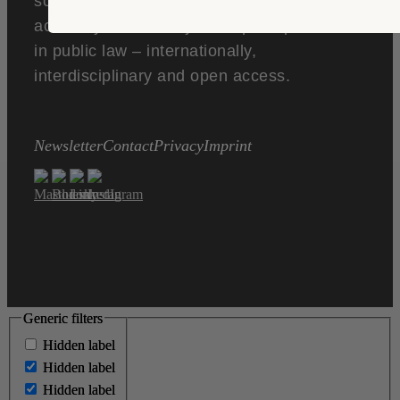
scholarly debate at the interface of
academy and society. We open up debates
in public law – internationally,
interdisciplinary and open access.
Newsletter
Contact
Privacy
Imprint
Generic filters
Generic filters
Hidden label
Hidden label
Hidden label
Hidden label
Hidden label
Hidden label