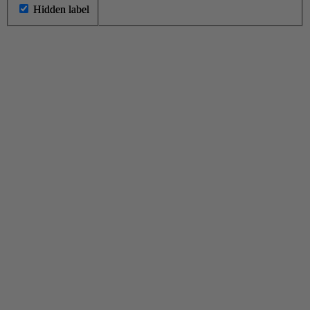
Hidden label
Hidden label