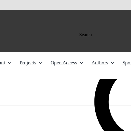
Search
out
Projects
Open Access
Authors
Spot