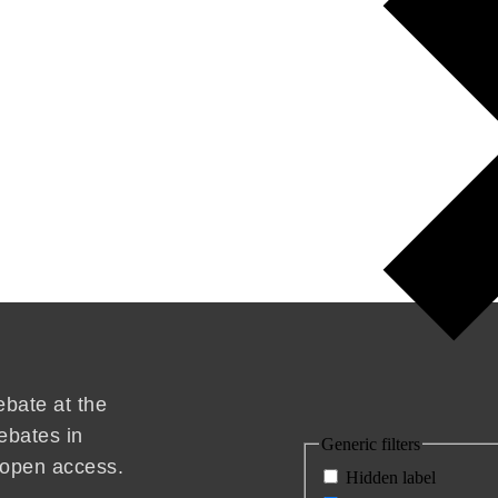
ebate at the
ebates in
Generic filters
d open access.
Hidden label