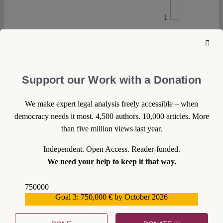
1
08 January 2010
Support our Work with a Donation
Maximilian Steinbeis
EGMR: Aufrüttelndes Urteil
zu Sex-Sklaverei in Europa
We make expert legal analysis freely accessible – when
democracy needs it most. 4,500 authors. 10,000 articles. More
Sklavenhaltung existiert, hier und heute und
than five million views last year.
mitten unter uns. Tausende [...]
Continue reading >>
Independent. Open Access. Reader-funded.
We need your help to keep it that way.
750000
Goal 3: 750,000 € by October 2026
559159