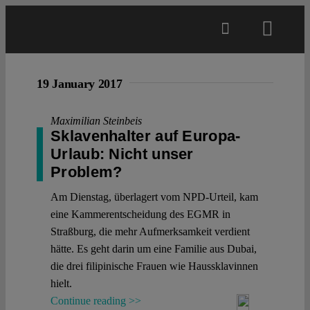
Skip
to
Toggl
content
Navig
Main
19 January 2017
About
Maximilian Steinbeis
Sklavenhalter auf Europa-
Urlaub: Nicht unser
Projects
Problem?
Am Dienstag, überlagert vom NPD-Urteil, kam
Open Access
eine Kammerentscheidung des EGMR in
Straßburg, die mehr Aufmerksamkeit verdient
hätte. Es geht darin um eine Familie aus Dubai,
Authors
die drei filipinische Frauen wie Haussklavinnen
hielt.
Spotlight
Continue reading >>