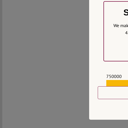
S
We make
4
750000
559159