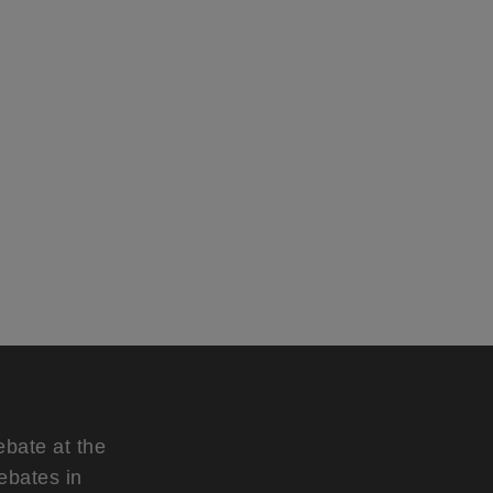
ebate at the
ebates in