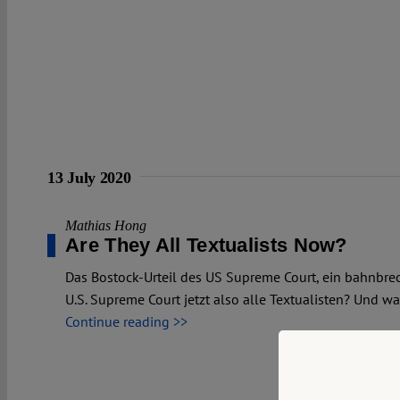
13 July 2020
Mathias Hong
Are They All Textualists Now?
Das Bostock-Urteil des US Supreme Court, ein bahnbrech
U.S. Supreme Court jetzt also alle Textualisten? Und wa
Continue reading >>