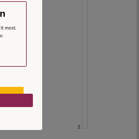
on
it most.
r.
2