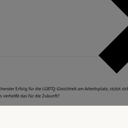
ender Erfolg für die LGBTQ-Gleichheit am Arbeitsplatz, stützt si
s verheißt das für die Zukunft?