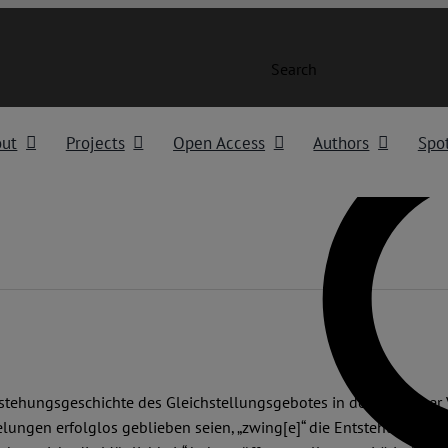
Search
out
Projects
Open Access
Authors
Spot
ntstehungsgeschichte des Gleichstellungsgebotes in der Thüringer
elungen erfolglos geblieben seien, „zwing[e]“ die Entstehungsges