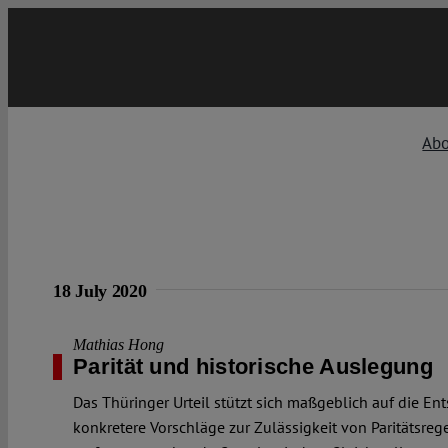
Skip
to
content
Ab
18 July 2020
Mathias Hong
Parität und historische Auslegung
Das Thüringer Urteil stützt sich maßgeblich auf die E
konkretere Vorschläge zur Zulässigkeit von Paritätsreg