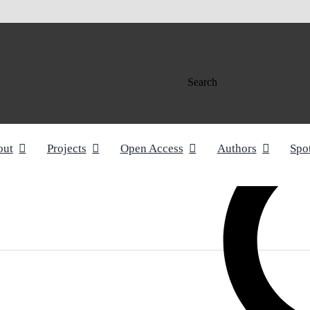
Search
out
Projects
Open Access
Authors
Spo