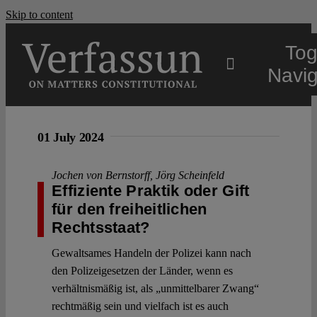
Skip to content
Tog
Navig
Main
01 July 2024
About
Jochen von Bernstorff
,
Jörg Scheinfeld
Effiziente Praktik oder Gift
für den freiheitlichen
Projects
Rechtsstaat?
Gewaltsames Handeln der Polizei kann nach
Open Access
den Polizeigesetzen der Länder, wenn es
verhältnismäßig ist, als „unmittelbarer Zwang“
Authors
rechtmäßig sein und vielfach ist es auch