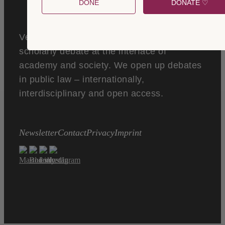
DONE
DONATE ♡
Verfassungsblog is a global forum of
scholarly debate at the interface of
academy and society. We open up debates
in public law – internationally,
interdisciplinary and open access.
Newsletter
Contact
Privacy
Imprint